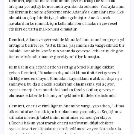
Demirci, aşırı klima kullanımının çevre kirliliği ile sıcaklık
artışına yol açtığı konusunda uyarılarda bulundu. Yaz aylarının
etkilerinin kendini göstermesiyle Adana’da klimalar artık lüks
olmaktan çıkıp bir ihtiyaç haline gelmiştir. Ancak sıcak
havalardan korunmak için kullanılan bu cihazların çevresel
etkileri de tartışma konusu olmuştur.
Demirci, Adana ve çevresinde klima kullanımının her geçen yıl
arttığını belirterek, “Artık klima, yaşamımızda vazgeçilmez bir
hal aldı. Ancak bu konforun yanında çevresel etkilerini de göz
önünde bulundurmamız gerekiyor” diye konuştu.
Klimaların dış cephelerde yarattığı görsel kirliliğe dikkat
çeken Demirci, “Binaların dışındaki klima üniteleri çevresel
kirliliğe neden oluyor. Klimadan kaynaklanan atık ısı dışarıya
salınıyor, bu da sıcaklık adalarının oluşmasına yol açıyor.
Ayrıca enerji üretiminde kullanılan fosil yakıtlar, çevreye
olumsuz etkilerde bulunuyor” şeklinde ifadelerde bulundu.
Demirci, enerji verimliliğinin önemine vurgu yaparken, “Klima
tüketimini azaltmak için bir planlama yapmalıyız. Seçtiğimiz
klimaların enerji tüketimini minimize etmesi gerekiyor.
Düzenli bakım yaptırarak enerji sarfiyatını düşürebiliriz.
Ayrıca inverter klimaların tercih edilmesi ve yeni konutlarda