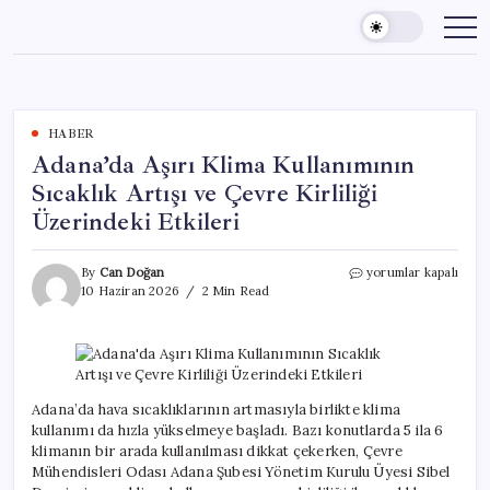
Skip
to
content
HABER
Adana’da Aşırı Klima Kullanımının
Sıcaklık Artışı ve Çevre Kirliliği
Üzerindeki Etkileri
Adana’da
By
Can Doğan
yorumlar kapalı
Aşırı
10 Haziran 2026
2 Min Read
Klima
Kullanımının
Sıcaklık
Artışı
ve
Çevre
Adana’da hava sıcaklıklarının artmasıyla birlikte klima
Kirliliği
kullanımı da hızla yükselmeye başladı. Bazı konutlarda 5 ila 6
Üzerindeki
klimanın bir arada kullanılması dikkat çekerken, Çevre
Etkileri
Mühendisleri Odası Adana Şubesi Yönetim Kurulu Üyesi Sibel
için