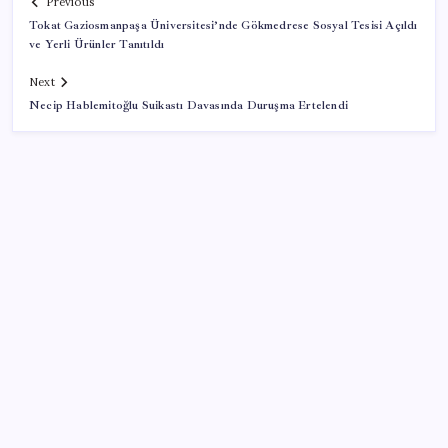
Previous
Tokat Gaziosmanpaşa Üniversitesi’nde Gökmedrese Sosyal Tesisi Açıldı
ve Yerli Ürünler Tanıtıldı
Next
Necip Hablemitoğlu Suikastı Davasında Duruşma Ertelendi
SON YAZILAR
Meta’dan Yazılımcılar için Yeni Araç: Muse Code
Özgür Özel’den açlık grevindeki şehit aileleri ve
gazilere destek: ‘Hakkınız verilene kadar
yanınızdayız’