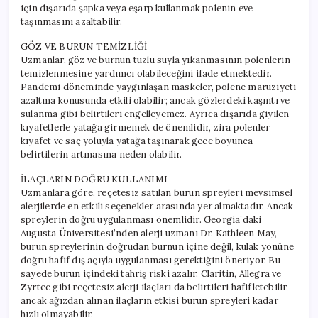
için dışarıda şapka veya eşarp kullanmak polenin eve
taşınmasını azaltabilir.
GÖZ VE BURUN TEMİZLİĞİ
Uzmanlar, göz ve burnun tuzlu suyla yıkanmasının polenlerin
temizlenmesine yardımcı olabileceğini ifade etmektedir.
Pandemi döneminde yaygınlaşan maskeler, polene maruziyeti
azaltma konusunda etkili olabilir; ancak gözlerdeki kaşıntı ve
sulanma gibi belirtileri engelleyemez. Ayrıca dışarıda giyilen
kıyafetlerle yatağa girmemek de önemlidir, zira polenler
kıyafet ve saç yoluyla yatağa taşınarak gece boyunca
belirtilerin artmasına neden olabilir.
İLAÇLARIN DOĞRU KULLANIMI
Uzmanlara göre, reçetesiz satılan burun spreyleri mevsimsel
alerjilerde en etkili seçenekler arasında yer almaktadır. Ancak
spreylerin doğru uygulanması önemlidir. Georgia’daki
Augusta Üniversitesi’nden alerji uzmanı Dr. Kathleen May,
burun spreylerinin doğrudan burnun içine değil, kulak yönüne
doğru hafif dış açıyla uygulanması gerektiğini öneriyor. Bu
sayede burun içindeki tahriş riski azalır. Claritin, Allegra ve
Zyrtec gibi reçetesiz alerji ilaçları da belirtileri hafifletebilir,
ancak ağızdan alınan ilaçların etkisi burun spreyleri kadar
hızlı olmayabilir.