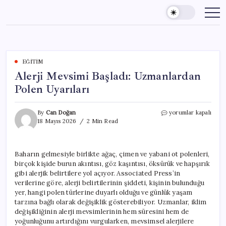
Skip
to
content
EĞITIM
Alerji Mevsimi Başladı: Uzmanlardan
Polen Uyarıları
Alerji
By
Can Doğan
yorumlar kapalı
Mevsimi
18 Mayıs 2026
2 Min Read
Başladı:
Uzmanlardan
Polen
Baharın gelmesiyle birlikte ağaç, çimen ve yabani ot polenleri,
Uyarıları
birçok kişide burun akıntısı, göz kaşıntısı, öksürük ve hapşırık
için
gibi alerjik belirtilere yol açıyor. Associated Press’in
verilerine göre, alerji belirtilerinin şiddeti, kişinin bulunduğu
yer, hangi polen türlerine duyarlı olduğu ve günlük yaşam
tarzına bağlı olarak değişiklik gösterebiliyor. Uzmanlar, iklim
değişikliğinin alerji mevsimlerinin hem süresini hem de
yoğunluğunu artırdığını vurgularken, mevsimsel alerjilere