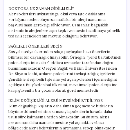
DOKTORA NE ZAMAN GİDİLMELİ?
Alerji belirtileri uykusuzluğa, okul veya işte odaklanma
zorluğuna neden oluyorsa mutlaka bir alerji uzmanına
başvurulması gerektiği söyleniyor. Uzmanlar, bağışıklık
sisteminin alerjenlere aşırı tepki vermesini azaltmaya yönelik
tedavi seçeneklerinin mevcut olduğunu belirtiyor.
SAĞLIKLI ÖNERİLERİ SEÇİN
Sosyal medya üzerinden sıkça paylaşılan bazı önerilerin
bilimsel bir dayanağı olmayabilir. Örneğin, “yerel bal tüketmek
polen alerjisini azaltır” iddiası uzmanlar tarafından doğru
bulunmamaktadır. Oregon Sağlık ve Bilim Üniversitesi’nden
Dr. Shyam Joshi, arıların polenlerini tozlaştırdığı çiçeklerin
genellikle alerji belirtişlerine yol açan polenleri içermediğini
açıklıyor. Bu yüzden bal tüketimi, mevsimsel polen alerjisine
karşı güvenilir bir çözüm olarak görülmemektedir.
İKLİM DEĞİŞİKLİĞİ ALERJİ MEVSİMİNİ ETKİLİYOR
İklim değişikliği, kışların daha ılıman geçmesi ve bitkilerin
büyüme dönemlerinin uzamasıyla polenlerin havada daha
uzun süre kalmasına neden olmaktadır. Bu durum, alerji
sezonunun daha uzun sürmesine yol açmakta ve bazı
bölgelerde alerji belirtilerinin artmasına sebep olmaktadır.