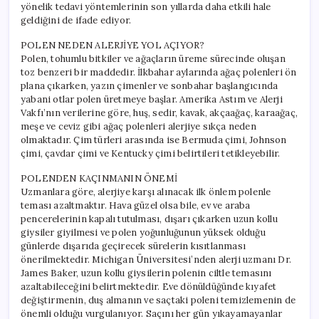
yönelik tedavi yöntemlerinin son yıllarda daha etkili hale
geldiğini de ifade ediyor.
POLEN NEDEN ALERJİYE YOL AÇIYOR?
Polen, tohumlu bitkiler ve ağaçların üreme sürecinde oluşan
toz benzeri bir maddedir. İlkbahar aylarında ağaç polenleri ön
plana çıkarken, yazın çimenler ve sonbahar başlangıcında
yabani otlar polen üretmeye başlar. Amerika Astım ve Alerji
Vakfı’nın verilerine göre, huş, sedir, kavak, akçaağaç, karaağaç,
meşe ve ceviz gibi ağaç polenleri alerjiye sıkça neden
olmaktadır. Çim türleri arasında ise Bermuda çimi, Johnson
çimi, çavdar çimi ve Kentucky çimi belirtileri tetikleyebilir.
POLENDEN KAÇINMANIN ÖNEMİ
Uzmanlara göre, alerjiye karşı alınacak ilk önlem polenle
teması azaltmaktır. Hava güzel olsa bile, ev ve araba
pencerelerinin kapalı tutulması, dışarı çıkarken uzun kollu
giysiler giyilmesi ve polen yoğunluğunun yüksek olduğu
günlerde dışarıda geçirecek sürelerin kısıtlanması
önerilmektedir. Michigan Üniversitesi’nden alerji uzmanı Dr.
James Baker, uzun kollu giysilerin polenin ciltle temasını
azaltabileceğini belirtmektedir. Eve dönüldüğünde kıyafet
değiştirmenin, duş almanın ve saçtaki poleni temizlemenin de
önemli olduğu vurgulanıyor. Saçını her gün yıkayamayanlar