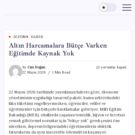
Skip
to
content
EĞITIM
HABER
Altın Harcamalara Bütçe Varken
Eğitimde Kaynak Yok
Altın
By
Can Doğan
yorumlar kapalı
Harcamalara
22 Mayıs 2026
1 Min Read
Bütçe
Varken
Eğitimde
22 Mayıs 2026 tarihinde yayınlanan habere göre, ekonomi
Kaynak
yönetiminin uyguladığı tasarruf paketi, kamu sektöründeki
Yok
için
lüks tüketimi engelleyemezken, öğrenciler, veliler ve
öğretmenler için bütçede kısıtlamalar getiriyor. Milli Eğitim
Bakanlığı (MEB), okullarda yaşanan temizlik, hijyen ve ücretsiz
yemek gibi temel sorunlar için “bütçe yok” gerekçesini öne
sürerken, deprem bölgesindeki öğretmenlerin elektrik
faturalarını da aynı mazeretle ödemekten kaçınıyor.