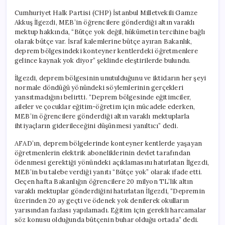
Cumhuriyet Halk Partisi (CHP) İstanbul Milletvekili Gamze
Akkuş İlgezdi, MEB’in öğrencilere gönderdiği altın varaklı
mektup hakkında, “Bütçe yok değil, hükümetin tercihine bağlı
olarak bütçe var. İsraf kalemlerine bütçe ayıran Bakanlık,
deprem bölgesindeki konteyner kentlerdeki öğretmenlere
gelince kaynak yok diyor” şeklinde eleştirilerde bulundu.
İlgezdi, deprem bölgesinin unutulduğunu ve iktidarın her şeyi
normale döndüğü yönündeki söylemlerinin gerçekleri
yansıtmadığını belirtti. “Deprem bölgesinde eğitimciler,
aileler ve çocuklar eğitim-öğretim için mücadele ederken,
MEB’in öğrencilere gönderdiği altın varaklı mektuplarla
ihtiyaçların giderileceğini düşünmesi yanıltıcı” dedi.
AFAD’ın, deprem bölgelerinde konteyner kentlerde yaşayan
öğretmenlerin elektrik aboneliklerinin devlet tarafından
ödenmesi gerektiği yönündeki açıklamasını hatırlatan İlgezdi,
MEB’in bu talebe verdiği yanıtı “Bütçe yok” olarak ifade etti.
Geçen hafta Bakanlığın öğrencilere 20 milyon TL’lik altın
varaklı mektuplar gönderdiğini hatırlatan İlgezdi, “Depremin
üzerinden 20 ay geçti ve ödenek yok denilerek okulların
yarısından fazlası yapılamadı. Eğitim için gerekli harcamalar
söz konusu olduğunda bütçenin buhar olduğu ortada” dedi.