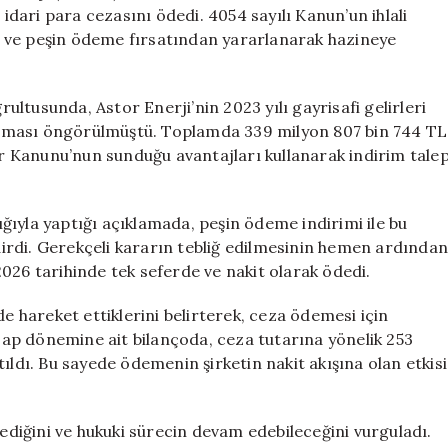
Milyon
ari para cezasını ödedi. 4054 sayılı Kanun’un ihlali
Lira
rak ve peşin ödeme fırsatından yararlanarak hazineye
Ceza
Ödedi
için
ltusunda, Astor Enerji’nin 2023 yılı gayrisafi gelirleri
nması öngörülmüştü. Toplamda 339 milyon 807 bin 744 TL
ler Kanunu’nun sunduğu avantajları kullanarak indirim tale
ıyla yaptığı açıklamada, peşin ödeme indirimi ile bu
ldirdi. Gerekçeli kararın tebliğ edilmesinin hemen ardında
026 tarihinde tek seferde ve nakit olarak ödedi.
de hareket ettiklerini belirterek, ceza ödemesi için
esap dönemine ait bilançoda, ceza tutarına yönelik 253
latıldı. Bu sayede ödemenin şirketin nakit akışına olan etkisi
mediğini ve hukuki sürecin devam edebileceğini vurguladı.