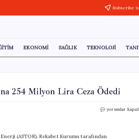
Subscribe t
ĞİTİM
EKONOMİ
SAĞLIK
TEKNOLOJİ
TANI
na 254 Milyon Lira Ceza Ödedi
Astor
yorumlar kapal
Enerji,
Rekabet
Kurumu’na
254
or Enerji (ASTOR), Rekabet Kurumu tarafından