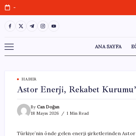
Skip
-
to
content
https://www.facebook.com/
https://twitter.com/
https://t.me/
https://www.instagram.com/
https://youtube.com/
ANA SAYFA
E
HABER
Astor Enerji, Rekabet Kurumu’
By
Can Doğan
18 Mayıs 2026
1 Min Read
Türkiye’nin önde gelen enerji şirketlerinden Ast