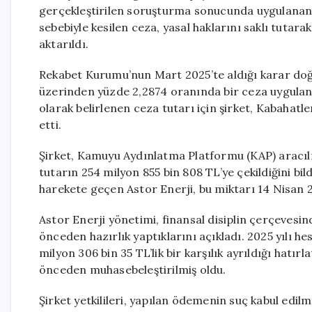
gerçekleştirilen soruşturma sonucunda uygulanan id
sebebiyle kesilen ceza, yasal haklarını saklı tuta
aktarıldı.
Rekabet Kurumu’nun Mart 2025’te aldığı karar doğru
üzerinden yüzde 2,2874 oranında bir ceza uygula
olarak belirlenen ceza tutarı için şirket, Kabahat
etti.
Şirket, Kamuyu Aydınlatma Platformu (KAP) aracılığ
tutarın 254 milyon 855 bin 808 TL’ye çekildiğini bi
harekete geçen Astor Enerji, bu miktarı 14 Nisan 2
Astor Enerji yönetimi, finansal disiplin çerçevesin
önceden hazırlık yaptıklarını açıkladı. 2025 yılı h
milyon 306 bin 35 TL’lik bir karşılık ayrıldığı hatır
önceden muhasebeleştirilmiş oldu.
Şirket yetkilileri, yapılan ödemenin suç kabul edil