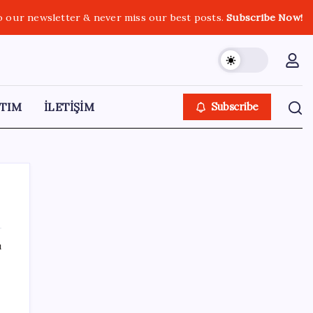
o our newsletter & never miss our best posts.
Subscribe Now!
TIM
İLETİŞİM
Subscribe
ı
SON YAZILAR
Meta’dan Yazılımcılar için Yeni Araç: Muse
Code