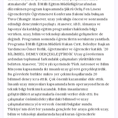
atmalarıdır” dedi. İl Milli Eğitim Müdürlüğü tarafından
düzenlenen program kapsamında Şükrü Geliş Fen Lisesi
öğrencileriyle Öğretmenevi Konferans Salonu’nda buluşan
Tuva Cihangir Atasever, uzay yolculuğu öncesi ve sonrasında
edindiği deneyimleri paylaştı. Atasever, ABD, Almanya ve
Japonya’da katıldığı eğitim programları hakkında bilgi
verirken, uzay, bilim ve teknoloji alanındaki gelişmelere de
değindi. Programın sonunda öğrencilerin sorularını yanıtladı.
Programa İl Milli Eğitim Müdürü Hakan Cırıt, Belediye Başkan
Yardımcısı Ömer Birlik, öğretmenler ve öğrenciler katıldı. ’20
BİLİMSEL DENEY GERÇEKLEŞTİRDİK’ Uzay görevlerinin
ardından toplumsal farkındalık çalışmaları yürüttüklerini
belirten Atasever, “2024 yılı içerisinde Türk Astronot ve Bilim
Misyonu kapsamında iki insanlı uzay görevi gerçekleştirdik.
Bu görevlerle birlikte mikro yer çekimi koşullarında 20
bilimsel deney icra ettik. Çok önemli kazanımlar elde ettik.
İnsanlı uzay misyonları kapsamında hem operasyonel hem de
teknik bilgi birikimi kazandık. Bilim insanlarımız
geliştirdikleri araştırmalarla önemli veriler elde etti. Bu
çalışmalar önümüzdeki yıllardaki bilimsel ve uzay
çalışmalarımıza yön verecek önemli bulgular sundu.
Türkiye’nin dört bir yanında gençlerle bir araya gelerek uzay,
bilim ve teknoloji alanlarında hayal kuran öğrencilerle