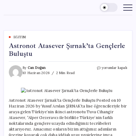
Skip
to
content
EĞITIM
Astronot Atasever Şırnak’ta Gençlerle
Buluştu
Astronot
By
Can Doğan
yorumlar kapalı
Atasever
10 Haziran 2026
2 Min Read
Şırnak’ta
Gençlerle
Buluştu
için
Astronot Atasever Şırnak’ta Gençlerle Buluştu Posted on 10
Haziran 2026 by Yusuf Arslan ŞIRNAK’ta lise öğrencileriyle bir
araya gelen Türkiye’nin ikinci astronotu Tuva Cihangir
Atasever, “Alper Gezeravcı ile birlikte Türkiye’nin farklı
noktalarında gençlere uzayda edindiğimiz tecrübeleri
aktarıyoruz. Amacımız onların bizim attığımız adımların
üzerine koyarak çok daha iddialı uzay projelerine imza