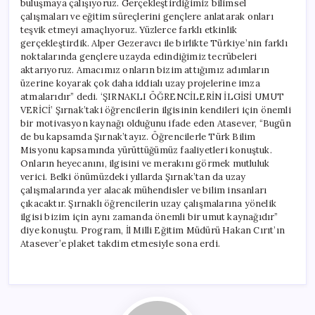
buluşmaya çalışıyoruz. Gerçekleştirdiğimiz bilimsel
çalışmaları ve eğitim süreçlerini gençlere anlatarak onları
teşvik etmeyi amaçlıyoruz. Yüzlerce farklı etkinlik
gerçekleştirdik. Alper Gezeravcı ile birlikte Türkiye’nin farklı
noktalarında gençlere uzayda edindiğimiz tecrübeleri
aktarıyoruz. Amacımız onların bizim attığımız adımların
üzerine koyarak çok daha iddialı uzay projelerine imza
atmalarıdır” dedi. ‘ŞIRNAKLI ÖĞRENCİLERİN İLGİSİ UMUT
VERİCİ’ Şırnak’taki öğrencilerin ilgisinin kendileri için önemli
bir motivasyon kaynağı olduğunu ifade eden Atasever, “Bugün
de bu kapsamda Şırnak’tayız. Öğrencilerle Türk Bilim
Misyonu kapsamında yürüttüğümüz faaliyetleri konuştuk.
Onların heyecanını, ilgisini ve merakını görmek mutluluk
verici. Belki önümüzdeki yıllarda Şırnak’tan da uzay
çalışmalarında yer alacak mühendisler ve bilim insanları
çıkacaktır. Şırnaklı öğrencilerin uzay çalışmalarına yönelik
ilgisi bizim için aynı zamanda önemli bir umut kaynağıdır”
diye konuştu. Program, İl Milli Eğitim Müdürü Hakan Cırıt’ın
Atasever’e plaket takdim etmesiyle sona erdi.