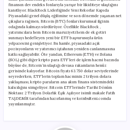
finansın dev endeks fonlarıyla yarışır bir likiditeye ulaştığını
kanıtlıyor. BlackRock Liderliğinde Yeni Rekorlar Kapıda
Piyasadaki genel düşüş eğilimine ve son dönemde yaşanan net
çıkışlara rağmen, Bitcoin (BTC) fonları kurumsal ilginin
odağında kalmayı sürdürüyor. Özellikle BlackRock ,
yatırımcılara hem Bitcoin maruziyeti hem de ek getiri
sunmayı hedefleyen yeni bir ETF başvurusuyla ürün
yelpazesini genişletiyor. Bu hamle, piyasadaki açık
pozisyonların ve yatırımcı iştahının yeniden canlanmasına
katkı sağlayabilir. Öte yandan, Ethereum (ETH) ve Solana
(SOL) gibi diğer kripto para ETF’leri de işlem hacmi bazında
büyüse de, Bitcoin’in ulaştığı devasa rakamların henüz
gerisinde kalıyorlar. Bitcoin fiyatı 63.750 dolar seviyelerinde
seyrederken, ETF’lerin toplam hacminin 2 trilyon dolara
yaklaşması, kripto paraların ana akım finans sistemindeki
kalıcılığını simgeliyor. Bitcoin ETF’lerinde Tarihi Dönüm
Noktası: 2 Trilyon Dolarlık Eşik Aşılıyor isimli makale Fatih
TAŞDEMİR tarafından hazırlanmış ve koinbulteni.comda
yayınlanmıştır.