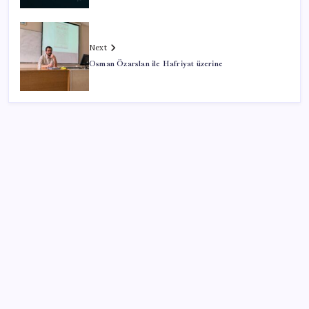
Next
Osman Özarslan ile Hafriyat üzerine
SON YAZILAR
Türkiye, Suudi Arabistan ve Pakistan üçlü savunma
anlaşması imzaladı
ABD ile ticaret gerilimine rağmen artış: Çin malları