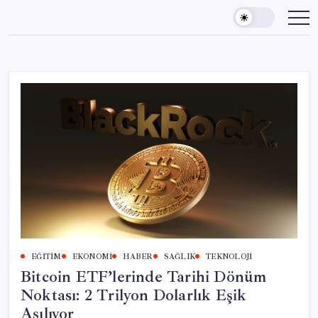
Skip
to
content
EĞITIM
EKONOMI
HABER
SAĞLIK
TEKNOLOJI
Bitcoin ETF’lerinde Tarihi Dönüm
Noktası: 2 Trilyon Dolarlık Eşik
Aşılıyor