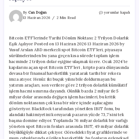
Bitcoin
By
Can Doğan
yorumlar kapalı
ETF’lerinde
13 Haziran 2026
2 Min Read
Tarihi
Dönüm
Noktası:
Bitcoin ETF’lerinde Tarihi Dönüm Noktası: 2 Trilyon Dolarlık
2
Eşik Aşılıyor Posted on 13 Haziran 2026 13 Haziran 2026 by
Trilyon
Dolarlık
Yusuf Arslan ABD merkezli spot Bitcoin ETF’leri, piyasaya
Eşik
sürülmelerinden bu yana geçen kısa sürede toplam işlem
Aşılıyor
hacminde 2 trilyon dolar eşiğine ulaşmak üzere. Ocak 2024’te
için
kapılarını açan spot Bitcoin ETF’leri , kripto para dünyasında
devasa bir finansal hareketlilik yaratarak tarihi bir rekora
imza atıyor. Henüz iki buçuk yılını bile doldurmayan bu
yatırım araçları, son verilere göre 2 trilyon dolarlık kümülatif
işlem hacmi sınırına dayandı. Günlük bazda 2 milyar ile 5
milyar dolar arasında değişen işlem hacimleri, bu kritik
dönüm noktasının çok kısa bir süre içinde aşılacağını
gösteriyor. BlackRock tarafından yönetilen IBIT fonu, bu
alandaki hakimiyetini koruyarak pazarın yüzde 73,7’sini tek
başına domine ediyor. Toplamda 76 milyar dolarlık bir varlığı
yöneten spot Bitcoin fonları arasında IBIT, 49 milyar dolarlık
büyüklüğüyle dikkat çekiyor. Görseldeki fiyat grafiklerinde ve
mum çubuklarında görülen hareketlilik, bu fonların geleneksel