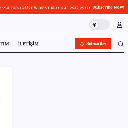
o our newsletter & never miss our best posts.
Subscribe Now!
TIM
İLETİŞİM
Subscribe
ı
SON YAZILAR
‘Çocuk güvenliği’ aykırılığı 1 milyar dolar
ceza getirdi