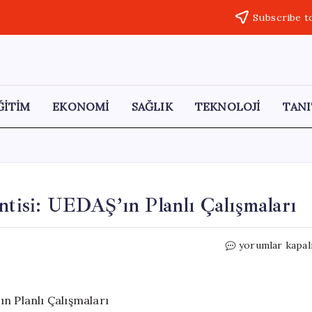
Subscribe t
ĞİTİM
EKONOMİ
SAĞLIK
TEKNOLOJİ
TANI
ntisi: UEDAŞ’ın Planlı Çalışmaları
Bursa’da
yorumlar kapal
4
İlçede
Elektrik
Kesintisi: