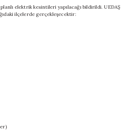
UEDAŞ’ın
lanlı elektrik kesintileri yapılacağı bildirildi. UEDAŞ
Planlı
ğıdaki ilçelerde gerçekleşecektir:
Çalışmaları
için
er)