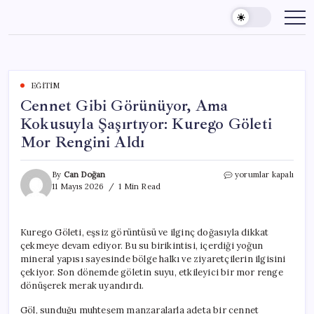
Skip
to
content
EĞITIM
Cennet Gibi Görünüyor, Ama
Kokusuyla Şaşırtıyor: Kurego Göleti
Mor Rengini Aldı
Cennet
By
Can Doğan
yorumlar kapalı
Gibi
11 Mayıs 2026
1 Min Read
Görünüyor,
Ama
Kokusuyla
Kurego Göleti, eşsiz görüntüsü ve ilginç doğasıyla dikkat
Şaşırtıyor:
çekmeye devam ediyor. Bu su birikintisi, içerdiği yoğun
Kurego
Göleti
mineral yapısı sayesinde bölge halkı ve ziyaretçilerin ilgisini
Mor
çekiyor. Son dönemde göletin suyu, etkileyici bir mor renge
Rengini
dönüşerek merak uyandırdı.
Aldı
için
Göl, sunduğu muhteşem manzaralarla adeta bir cennet