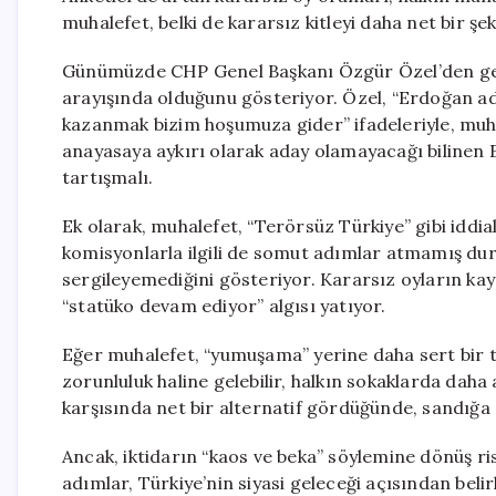
muhalefet, belki de kararsız kitleyi daha net bir şeki
Günümüzde CHP Genel Başkanı Özgür Özel’den gele
arayışında olduğunu gösteriyor. Özel, “Erdoğan ad
kazanmak bizim hoşumuza gider” ifadeleriyle, muha
anayasaya aykırı olarak aday olamayacağı bilinen 
tartışmalı.
Ek olarak, muhalefet, “Terörsüz Türkiye” gibi iddia
komisyonlarla ilgili de somut adımlar atmamış dur
sergileyemediğini gösteriyor. Kararsız oyların kayna
“statüko devam ediyor” algısı yatıyor.
Eğer muhalefet, “yumuşama” yerine daha sert bir t
zorunluluk haline gelebilir, halkın sokaklarda daha 
karşısında net bir alternatif gördüğünde, sandığa 
Ancak, iktidarın “kaos ve beka” söylemine dönüş r
adımlar, Türkiye’nin siyasi geleceği açısından belirle