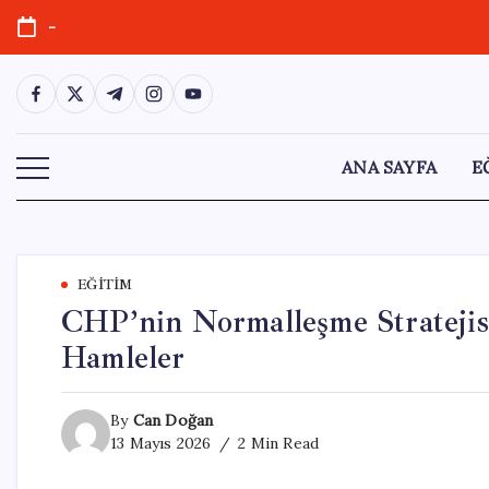
Skip
-
to
content
https://www.facebook.com/
https://twitter.com/
https://t.me/
https://www.instagram.com/
https://youtube.com/
ANA SAYFA
E
EĞITIM
CHP’nin Normalleşme Stratejis
Hamleler
By
Can Doğan
13 Mayıs 2026
2 Min Read