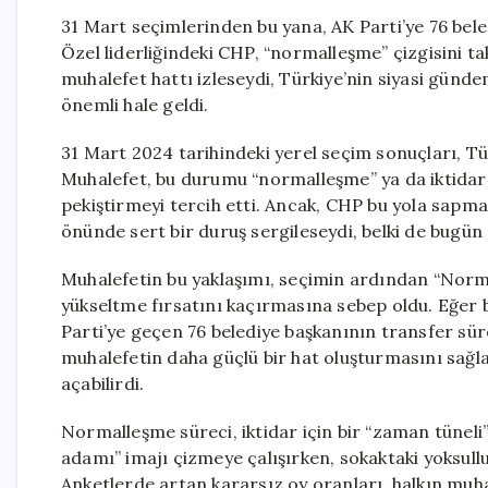
31 Mart seçimlerinden bu yana, AK Parti’ye 76 bele
Özel liderliğindeki CHP, “normalleşme” çizgisini ta
muhalefet hattı izleseydi, Türkiye’nin siyasi günd
önemli hale geldi.
31 Mart 2024 tarihindeki yerel seçim sonuçları, Tür
Muhalefet, bu durumu “normalleşme” ya da iktidar
pekiştirmeyi tercih etti. Ancak, CHP bu yola sapma
önünde sert bir duruş sergileseydi, belki de bugün 
Muhalefetin bu yaklaşımı, seçimin ardından “Norm
yükseltme fırsatını kaçırmasına sebep oldu. Eğer b
Parti’ye geçen 76 belediye başkanının transfer sür
muhalefetin daha güçlü bir hat oluşturmasını sağlaya
açabilirdi.
Normalleşme süreci, iktidar için bir “zaman tüneli”
adamı” imajı çizmeye çalışırken, sokaktaki yoksull
Anketlerde artan kararsız oy oranları, halkın muha