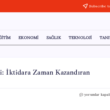
Subscribe t
ĞİTİM
EKONOMİ
SAĞLIK
TEKNOLOJİ
TANI
i: İktidara Zaman Kazandıran
CHP’nin
yorumlar kapal
Normalleşme
Stratejisi:
İktidara