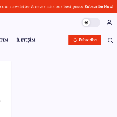
o our newsletter & never miss our best posts.
Subscribe Now!
TIM
İLETİŞİM
Subscribe
SON YAZILAR
ı
‘Çocuk güvenliği’ aykırılığı 1 milyar dolar
ceza getirdi