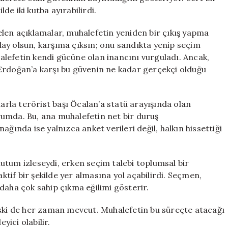
lde iki kutba ayırabilirdi.
n açıklamalar, muhalefetin yeniden bir çıkış yapma
ay olsun, karşıma çıksın; onu sandıkta yenip seçim
lefetin kendi gücüne olan inancını vurguladı. Ancak,
Erdoğan’a karşı bu güvenin ne kadar gerçekçi olduğu
larla terörist başı Öcalan’a statü arayışında olan
umda. Bu, ana muhalefetin net bir duruş
ğında ise yalnızca anket verileri değil, halkın hissettiği
utum izleseydi, erken seçim talebi toplumsal bir
aktif bir şekilde yer almasına yol açabilirdi. Seçmen,
daha çok sahip çıkma eğilimi gösterir.
iski de her zaman mevcut. Muhalefetin bu süreçte atacağı
yici olabilir.