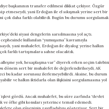
Zaman
diye başkanının transfer edilmesi dikkat çekiyor. Özgür
Kazandıran
kip etmeseydi, yani Erdoğan ile el sıkışmak yerine sert bir
Hamleler
emi çok daha farklı olabilirdi. Bugün bu durumu sorgulamak
için
kiye’deki siyasi dengelerin sarsılmasına yol açtı.
 cephesinde kullanılan “yumuşama” kavramıyla
saydı, yani muhalefet, Erdoğan ile diyalog yerine halkın
çok farklı tartışmalara sahne olacaktık.
alleşme yok, hesaplaşma var” diyerek erken seçim talebin
u dönem sert bir muhalefet ile değerlendirilseydi, AK
eci bu kadar sorunsuz ilerlemeyebilirdi. Aksine, bu durum
bilir ve halkın iktidarla olan ilişkisini sorgulamasına yol
 işlevi gördü. Ancak muhalefet, bu süre zarfında “devlet
uk ve öfke gibi konuları yeterince temsil edemedi.
lefete olan güveninin zayıfladığını gösteriyor. Sert bir