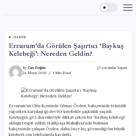
Skip
to
content
HABER
Erzurum’da Görülen Şaşırtıcı ‘Baykuş
Kelebeği’: Nereden Geldin?
Erzurum’da
By
Can Doğan
yorumlar kapalı
Görülen
24 Mayıs 2026
1 Min Read
Şaşırtıcı
‘Baykuş
Kelebeği’:
Nereden
Geldin?
için
Erzurum’un Oltu ilçesinde Yılmaz Özden, bahçesinde temizlik
yaparken karşılaştığı dev bir kelebekle şaşkınlık yaşadı.
Kelebeğin, göz desenleriyle dikkat çeken bir ‘Baykuş kelebeği’
olduğu tespit edildi. Halitpaşa Mahallesi’nde bulunan
bahçesinde çalışan Özden, daha önce hiç görmediği bu büyük
kelebeği cep telefonuyla kaydetti.