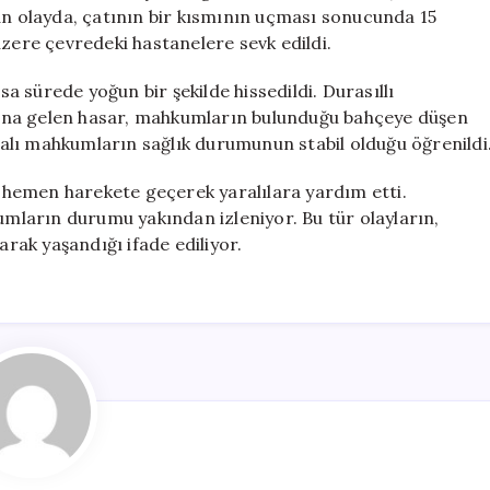
Mahkum
an olayda, çatının bir kısmının uçması sonucunda 15
Yaralandı
üzere çevredeki hastanelere sevk edildi.
için
sa sürede yoğun bir şekilde hissedildi. Durasıllı
ana gelen hasar, mahkumların bulunduğu bahçeye düşen
alı mahkumların sağlık durumunun stabil olduğu öğrenildi
ri hemen harekete geçerek yaralılara yardım etti.
kumların durumu yakından izleniyor. Bu tür olayların,
arak yaşandığı ifade ediliyor.