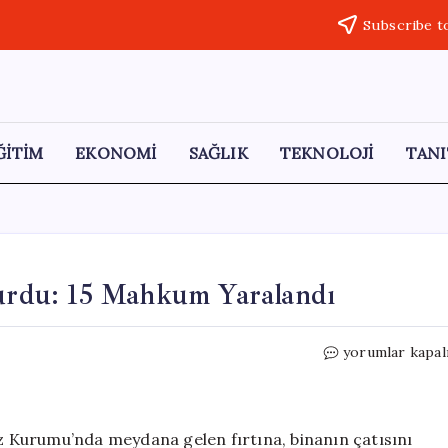
Subscribe t
ĞİTİM
EKONOMİ
SAĞLIK
TEKNOLOJİ
TANI
çurdu: 15 Mahkum Yaralandı
Fırtına,
yorumlar kapal
Cezaevinin
Çatısını
Uçurdu:
15
az Kurumu’nda meydana gelen fırtına, binanın çatısını