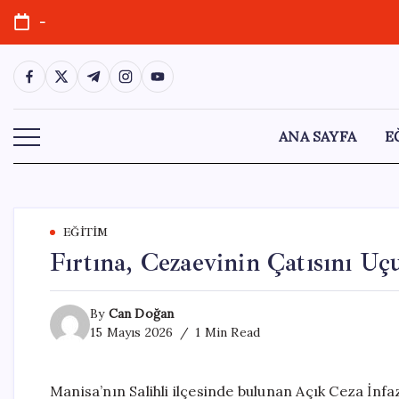
Skip
-
to
content
https://www.facebook.com/
https://twitter.com/
https://t.me/
https://www.instagram.com/
https://youtube.com/
ANA SAYFA
E
EĞITIM
Fırtına, Cezaevinin Çatısını U
By
Can Doğan
15 Mayıs 2026
1 Min Read
Manisa’nın Salihli ilçesinde bulunan Açık Ceza İnf