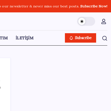
o our newsletter & never miss our best posts.
Subscribe Now!
TIM
İLETİŞİM
Subscribe
ı
SON YAZILAR
Meta’dan Yazılımcılar için Yeni Araç: Muse
Code