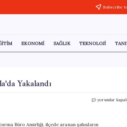
Subscribe t
ĞİTİM
EKONOMİ
SAĞLIK
TEKNOLOJİ
TANI
a’da Yakalandı
Hapis
yorumlar kapal
Cezası
Bulunan
Şahıs
Kula’da
urma Büro Amirliği, ilçede aranan şahısların