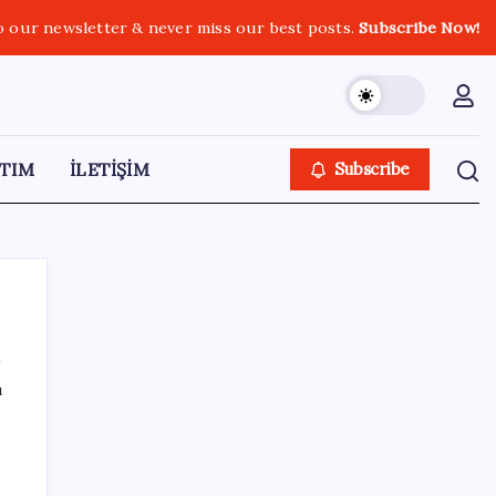
o our newsletter & never miss our best posts.
Subscribe Now!
TIM
İLETİŞİM
Subscribe
ı
SON YAZILAR
YENİ Partili Bülbül’den ‘sandık’ çıkışı: ‘Bir
tek o kaldı elimizde, size vermeyiz’