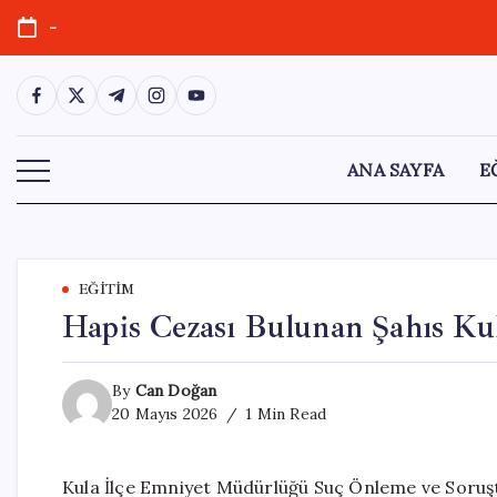
Skip
-
to
content
https://www.facebook.com/
https://twitter.com/
https://t.me/
https://www.instagram.com/
https://youtube.com/
ANA SAYFA
E
EĞITIM
Hapis Cezası Bulunan Şahıs Kul
By
Can Doğan
20 Mayıs 2026
1 Min Read
Kula İlçe Emniyet Müdürlüğü Suç Önleme ve Soruşt