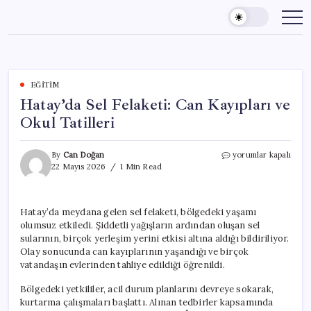
Skip
to
content
EĞITIM
Hatay’da Sel Felaketi: Can Kayıpları ve
Okul Tatilleri
Hatay’da
By
Can Doğan
yorumlar kapalı
Sel
22 Mayıs 2026
1 Min Read
Felaketi:
Can
Kayıpları
Hatay’da meydana gelen sel felaketi, bölgedeki yaşamı
ve
olumsuz etkiledi. Şiddetli yağışların ardından oluşan sel
Okul
Tatilleri
sularının, birçok yerleşim yerini etkisi altına aldığı bildiriliyor.
için
Olay sonucunda can kayıplarının yaşandığı ve birçok
vatandaşın evlerinden tahliye edildiği öğrenildi.
Bölgedeki yetkililer, acil durum planlarını devreye sokarak,
kurtarma çalışmaları başlattı. Alınan tedbirler kapsamında