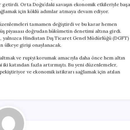
Getirdi
r getirdi. Orta Doğu’daki savaşın ekonomik etkileriyle baş
için
sağlamak için köklü adımlar atmaya devam ediyor.
i düzenlemeleri tamamen değiştirdi ve bu karar hemen
üş piyasası doğrudan hükümetin denetimi altına girdi.
la, yalnızca Hindistan Dış Ticaret Genel Müdürlüğü (DGFT)
ın ülkeye girişi onaylanacak.
zaltmak ve rupiyi korumak amacıyla daha önce hem altın
 iki katından fazla artırmıştı. Bu yeni düzenlemeler,
ekiştiriyor ve ekonomik istikrarı sağlamak için atılan