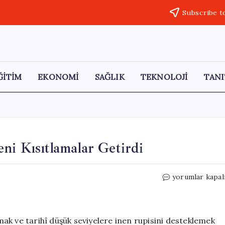
Subscribe t
ĞİTİM
EKONOMİ
SAĞLIK
TEKNOLOJİ
TANI
ni Kısıtlamalar Getirdi
Hindistan
yorumlar kapal
Gümüş
İthalatında
Yeni
Kısıtlamalar
ak ve tarihî düşük seviyelere inen rupisini desteklemek