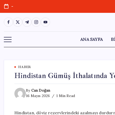
Skip
-
to
content
https://www.facebook.com/
https://twitter.com/
https://t.me/
https://www.instagram.com/
https://youtube.com/
ANA SAYFA
E
HABER
Hindistan Gümüş İthalatında Ye
By
Can Doğan
16 Mayıs 2026
1 Min Read
Hindistan, döviz rezervlerindeki azalmayı durdurm