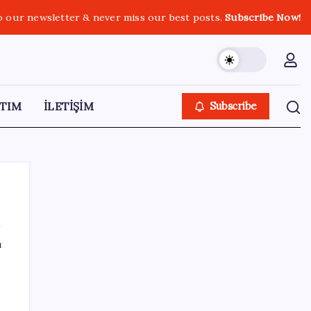
o our newsletter & never miss our best posts.
Subscribe Now!
TIM
İLETİŞİM
Subscribe
ı
SON YAZILAR
Yapay Zeka ile Üretilen Müziklere Filigran
Geliyor