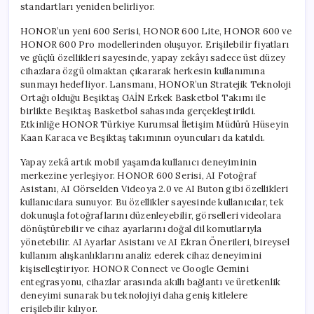
standartları yeniden belirliyor.
HONOR’un yeni 600 Serisi, HONOR 600 Lite, HONOR 600 ve
HONOR 600 Pro modellerinden oluşuyor. Erişilebilir fiyatları
ve güçlü özellikleri sayesinde, yapay zekâyı sadece üst düzey
cihazlara özgü olmaktan çıkararak herkesin kullanımına
sunmayı hedefliyor. Lansmanı, HONOR’un Stratejik Teknoloji
Ortağı olduğu Beşiktaş GAİN Erkek Basketbol Takımı ile
birlikte Beşiktaş Basketbol sahasında gerçekleştirildi.
Etkinliğe HONOR Türkiye Kurumsal İletişim Müdürü Hüseyin
Kaan Karaca ve Beşiktaş takımının oyuncuları da katıldı.
Yapay zekâ artık mobil yaşamda kullanıcı deneyiminin
merkezine yerleşiyor. HONOR 600 Serisi, AI Fotoğraf
Asistanı, AI Görselden Videoya 2.0 ve AI Buton gibi özellikleri
kullanıcılara sunuyor. Bu özellikler sayesinde kullanıcılar, tek
dokunuşla fotoğraflarını düzenleyebilir, görselleri videolara
dönüştürebilir ve cihaz ayarlarını doğal dil komutlarıyla
yönetebilir. AI Ayarlar Asistanı ve AI Ekran Önerileri, bireysel
kullanım alışkanlıklarını analiz ederek cihaz deneyimini
kişiselleştiriyor. HONOR Connect ve Google Gemini
entegrasyonu, cihazlar arasında akıllı bağlantı ve üretkenlik
deneyimi sunarak bu teknolojiyi daha geniş kitlelere
erişilebilir kılıyor.