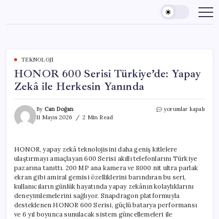
Skip
to
content
TEKNOLOJI
HONOR 600 Serisi Türkiye’de: Yapay
Zekâ ile Herkesin Yanında
HONOR
By
Can Doğan
yorumlar kapalı
600
11 Mayıs 2026
2 Min Read
Serisi
Türkiye’de:
Yapay
HONOR, yapay zekâ teknolojisini daha geniş kitlelere
Zekâ
ulaştırmayı amaçlayan 600 Serisi akıllı telefonlarını Türkiye
ile
Herkesin
pazarına tanıttı. 200 MP ana kamera ve 8000 nit ultra parlak
Yanında
ekran gibi amiral gemisi özelliklerini barındıran bu seri,
için
kullanıcıların günlük hayatında yapay zekânın kolaylıklarını
deneyimlemelerini sağlıyor. Snapdragon platformuyla
desteklenen HONOR 600 Serisi, güçlü batarya performansı
ve 6 yıl boyunca sunulacak sistem güncellemeleri ile