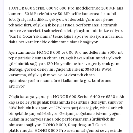
HONOR 600 Serisi, 600 ve 600 Pro modellerinde 200 MP ana
kamera, 50 MP telefoto ve 50 MP selfie kamerası ile mobil
fotoğrafçılıkta dikkat çekiyor. AI destekli görüntü işleme
teknolojileri, düşük ışık koşullarında performansı artırarak
portre ve hareketli sahnelerde detay kaybını minimize ediyor.
“Kartal Gözü Yakalama” teknolojisi, spor ve aksiyon anlarında
daha net kareler elde edilmesine olanak sağlıyor.
Aynı zamanda, HONOR 600 ve 600 Pro modellerinin 8000 nit
tepe parlaklık sunan ekranları, açık hava kullanımında yüksek
görünürlük sağlıyor. 120 Hz yenileme hızı ve geniş renk gamı
desteği, görsel deneyimi güçlendirirken; 3840 Hz PWM
karartma, düşük ışık modu ve AI destekli ekran
optimizasyonları uzun süreli kullanımda göz konforunu
artırıyor.
Güçlü batarya yapısıyla HONOR 600 Serisi, 6400 ve 6520 mAh
kapasiteleriyle günlük kullanımda kesintisiz deneyim sunuyor.
80W kablolu hızlı şarj ve 27W ters şarj desteğiyle, cihazlar hızlı
bir şekilde şarj edilebiliyor. Gelişmiş soğutma sistemi, yoğun
kullanım senaryolarında bile performansın sürdürülebilir
olmasını sağlıyor. HONOR 600, Snapdragon 7 Gen 4
platformuyla; HONOR 600 Pro ise amiral gemisi seviyesinde