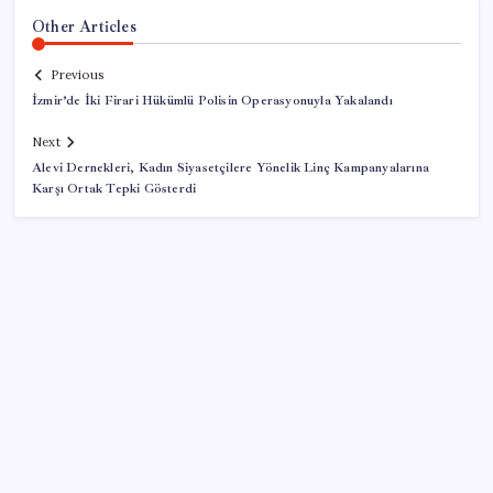
Other Articles
Previous
İzmir’de İki Firari Hükümlü Polisin Operasyonuyla Yakalandı
Next
Alevi Dernekleri, Kadın Siyasetçilere Yönelik Linç Kampanyalarına
Karşı Ortak Tepki Gösterdi
SON YAZILAR
‘Çocuk güvenliği’ aykırılığı 1 milyar dolar ceza getirdi