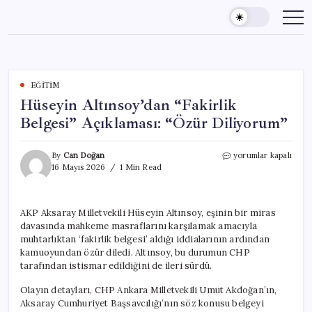
Skip
to
content
EĞITIM
Hüseyin Altınsoy’dan “Fakirlik
Belgesi” Açıklaması: “Özür Diliyorum”
Hüseyin
By
Can Doğan
yorumlar kapalı
Altınsoy’dan
16 Mayıs 2026
1 Min Read
“Fakirlik
Belgesi”
Açıklaması:
AKP Aksaray Milletvekili Hüseyin Altınsoy, eşinin bir miras
“Özür
davasında mahkeme masraflarını karşılamak amacıyla
Diliyorum”
için
muhtarlıktan ‘fakirlik belgesi’ aldığı iddialarının ardından
kamuoyundan özür diledi. Altınsoy, bu durumun CHP
tarafından istismar edildiğini de ileri sürdü.
Olayın detayları, CHP Ankara Milletvekili Umut Akdoğan’ın,
Aksaray Cumhuriyet Başsavcılığı’nın söz konusu belgeyi