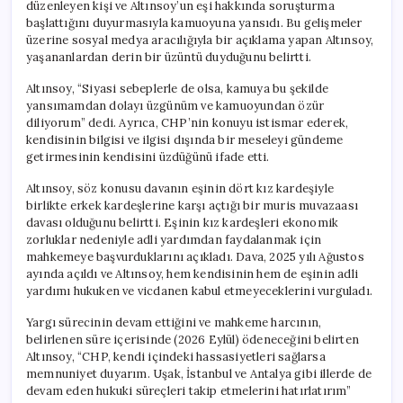
düzenleyen kişi ve Altınsoy’un eşi hakkında soruşturma
başlattığını duyurmasıyla kamuoyuna yansıdı. Bu gelişmeler
üzerine sosyal medya aracılığıyla bir açıklama yapan Altınsoy,
yaşananlardan derin bir üzüntü duyduğunu belirtti.
Altınsoy, “Siyasi sebeplerle de olsa, kamuya bu şekilde
yansımamdan dolayı üzgünüm ve kamuoyundan özür
diliyorum” dedi. Ayrıca, CHP’nin konuyu istismar ederek,
kendisinin bilgisi ve ilgisi dışında bir meseleyi gündeme
getirmesinin kendisini üzdüğünü ifade etti.
Altınsoy, söz konusu davanın eşinin dört kız kardeşiyle
birlikte erkek kardeşlerine karşı açtığı bir muris muvazaası
davası olduğunu belirtti. Eşinin kız kardeşleri ekonomik
zorluklar nedeniyle adli yardımdan faydalanmak için
mahkemeye başvurduklarını açıkladı. Dava, 2025 yılı Ağustos
ayında açıldı ve Altınsoy, hem kendisinin hem de eşinin adli
yardımı hukuken ve vicdanen kabul etmeyeceklerini vurguladı.
Yargı sürecinin devam ettiğini ve mahkeme harcının,
belirlenen süre içerisinde (2026 Eylül) ödeneceğini belirten
Altınsoy, “CHP, kendi içindeki hassasiyetleri sağlarsa
memnuniyet duyarım. Uşak, İstanbul ve Antalya gibi illerde de
devam eden hukuki süreçleri takip etmelerini hatırlatırım”