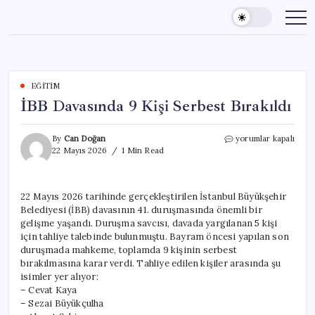
Skip
to
content
EĞITIM
İBB Davasında 9 Kişi Serbest Bırakıldı
İBB
By
Can Doğan
yorumlar kapalı
Davasında
22 Mayıs 2026
1 Min Read
9
Kişi
Serbest
22 Mayıs 2026 tarihinde gerçekleştirilen İstanbul Büyükşehir
Bırakıldı
Belediyesi (İBB) davasının 41. duruşmasında önemli bir
için
gelişme yaşandı. Duruşma savcısı, davada yargılanan 5 kişi
için tahliye talebinde bulunmuştu. Bayram öncesi yapılan son
duruşmada mahkeme, toplamda 9 kişinin serbest
bırakılmasına karar verdi. Tahliye edilen kişiler arasında şu
isimler yer alıyor:
– Cevat Kaya
– Sezai Büyükçulha