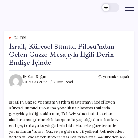
Skip
to
content
EĞITIM
İsrail, Küresel Sumud Filosu’ndan
Gelen Gazze Mesajıyla İlgili Derin
Endişe İçinde
İsrail,
By
Can Doğan
yorumlar kapalı
Küresel
20 Mayıs 2026
2 Min Read
Sumud
Filosu’ndan
Gelen
İsrail’in Gazze’ye insani yardım ulaştırmayı hedefleyen
Gazze
Küresel Sumud Filosu’na yönelik uluslararası sularda
Mesajıyla
İlgili
gerçekleştirdiği saldırının, Tel Aviv yönetiminin artan
Derin
uluslararası görünürlük karşısında yaşadığı derin korku ve
Endişe
endişeyi ortaya koyduğu belirtildi. Haaretz gazetesinde
İçinde
yayımlanan “İsrail, Gazze’ye giden sivil yelkenli teknelerden
için
neden bu kadar çekiniyor?” başlıklı makalede, 44 ülkeden 428