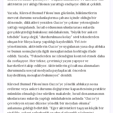
aktivistin yer aldığı filonun yarattığı endişeye dikkat çekildi.
Yazıda, Küresel Sumud Filosu’nun gücünün, hükümetlerin
mevcut durumu sıradanlaştırma çabası içinde olduğu bir
dönemde, dikkatleri yeniden Gazze’ye çekme yeteneğinde
yattığı vurgulandı. İsrail ordusunun uluslararası sularda
gerçekleştirdiği hukuksuz müdahalenin, “büyük bir askeri
tehdide” karşı değil, “durdurulması kolay” sivil teknelerden
oluşan bir filoya karşı yapıldığı kaydedildi. Tel Aviv
yönetiminin, aktivistlerin Gazze’ye uygulanan yasa dışı abluka
ve bunun sonuçlarıyla ilgili mesajlarından korktuğu ifade
edildi. Yazıda, “Teknelerden ne izlendiğini kontrol etmek daha
da zorlaşıyor. Her tekne, çevrimiçi yayın yapıyor ve
hareketleri takip ediliyor. Aktivistlerin gözaltına alınmaları
durumunda sosyal medyada paylaşılacak önceden
kaydedilmiş mesajları bulunuyor.” denildi.
Küresel Sumud Filosu’nun Gazze’ye yönelik ablukayı sona
erdirme veya askeri durumu değiştirme kapasitesinin pratikte
mümkün olmadığı öne sürülen makalede, İsrail donanmasının
uluslararası sularda yaptığı müdahalenin aslında “Gazze’yi
çevreleyen siyasi düzene yönelik bir meydan okuma”
anlamına geldiği belirtildi. “Eğer aktivistleri taşıyan küçük bir
sivil filo, askeri seferberlik ve ulusal güvenlik söylemini