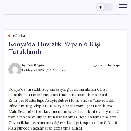
Skip
to
content
EĞITIM
Konya’da Hırsızlık Yapan 6 Kişi
Tutuklandı
Konya’da
By
Can Doğan
yorumlar kapalı
Hırsızlık
15 Mayıs 2026
1 Min Read
Yapan
6
Kişi
Konya’da hırsızlık suçlamasıyla gözaltına alınan 6 kişi,
Tutuklandı
çıkarıldıkları mahkeme tarafından tutuklandı. Konya İl
için
Emniyet Müdürlüğü Asayiş Şubesi Hırsızlık ve Yankesicilik
Büro Amirliği ekipleri, 11 Mayıs’ta Meram ilçesi Sahibiata
Mahallesi’ndeki bir kuyumcudan iş yeri sahibini oyalayarak 2
tam altın çalan şüphelinin yakalanması için çalışma başlattı.
Güvenlik kameraları aracılığıyla kimliği tespit edilen S.D. (19)
kısa sürede yakalanarak gözaltına alındı.