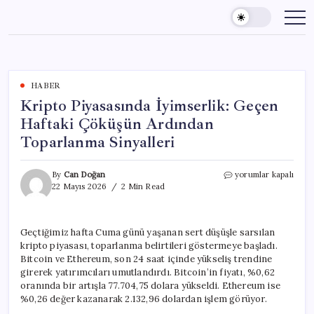
Skip
to
content
HABER
Kripto Piyasasında İyimserlik: Geçen
Haftaki Çöküşün Ardından
Toparlanma Sinyalleri
Kripto
By
Can Doğan
yorumlar kapalı
Piyasasında
22 Mayıs 2026
2 Min Read
İyimserlik:
Geçen
Haftaki
Geçtiğimiz hafta Cuma günü yaşanan sert düşüşle sarsılan
Çöküşün
kripto piyasası, toparlanma belirtileri göstermeye başladı.
Ardından
Toparlanma
Bitcoin ve Ethereum, son 24 saat içinde yükseliş trendine
Sinyalleri
girerek yatırımcıları umutlandırdı. Bitcoin’in fiyatı, %0,62
için
oranında bir artışla 77.704,75 dolara yükseldi. Ethereum ise
%0,26 değer kazanarak 2.132,96 dolardan işlem görüyor.