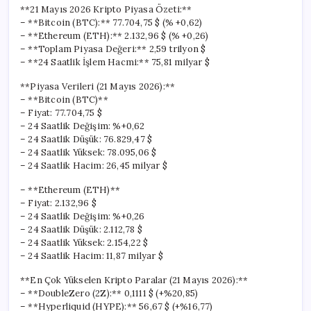
**21 Mayıs 2026 Kripto Piyasa Özeti:**
– **Bitcoin (BTC):** 77.704,75 $ (% +0,62)
– **Ethereum (ETH):** 2.132,96 $ (% +0,26)
– **Toplam Piyasa Değeri:** 2,59 trilyon $
– **24 Saatlik İşlem Hacmi:** 75,81 milyar $
**Piyasa Verileri (21 Mayıs 2026):**
– **Bitcoin (BTC)**
– Fiyat: 77.704,75 $
– 24 Saatlik Değişim: %+0,62
– 24 Saatlik Düşük: 76.829,47 $
– 24 Saatlik Yüksek: 78.095,06 $
– 24 Saatlik Hacim: 26,45 milyar $
– **Ethereum (ETH)**
– Fiyat: 2.132,96 $
– 24 Saatlik Değişim: %+0,26
– 24 Saatlik Düşük: 2.112,78 $
– 24 Saatlik Yüksek: 2.154,22 $
– 24 Saatlik Hacim: 11,87 milyar $
**En Çok Yükselen Kripto Paralar (21 Mayıs 2026):**
– **DoubleZero (2Z):** 0,1111 $ (+%20,85)
– **Hyperliquid (HYPE):** 56,67 $ (+%16,77)