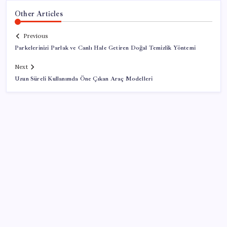
Other Articles
Previous
Parkelerinizi Parlak ve Canlı Hale Getiren Doğal Temizlik Yöntemi
Next
Uzun Süreli Kullanımda Öne Çıkan Araç Modelleri
SON YAZILAR
Son dakika… Kuşadası Belediyesi’ne üçüncü dalga
operasyon: Bülent Tezcan’ın kızı ve damadı dahil