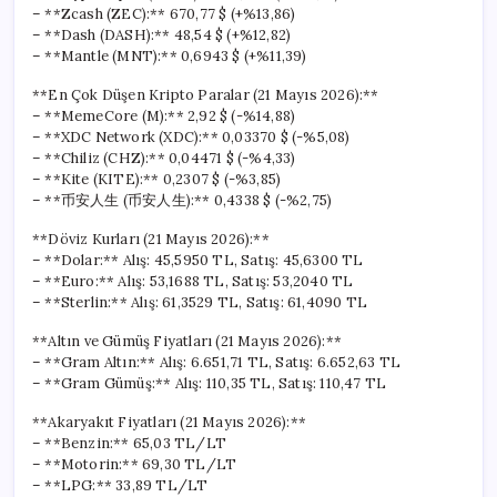
– **Zcash (ZEC):** 670,77 $ (+%13,86)
– **Dash (DASH):** 48,54 $ (+%12,82)
– **Mantle (MNT):** 0,6943 $ (+%11,39)
**En Çok Düşen Kripto Paralar (21 Mayıs 2026):**
– **MemeCore (M):** 2,92 $ (-%14,88)
– **XDC Network (XDC):** 0,03370 $ (-%5,08)
– **Chiliz (CHZ):** 0,04471 $ (-%4,33)
– **Kite (KITE):** 0,2307 $ (-%3,85)
– **币安人生 (币安人生):** 0,4338 $ (-%2,75)
**Döviz Kurları (21 Mayıs 2026):**
– **Dolar:** Alış: 45,5950 TL, Satış: 45,6300 TL
– **Euro:** Alış: 53,1688 TL, Satış: 53,2040 TL
– **Sterlin:** Alış: 61,3529 TL, Satış: 61,4090 TL
**Altın ve Gümüş Fiyatları (21 Mayıs 2026):**
– **Gram Altın:** Alış: 6.651,71 TL, Satış: 6.652,63 TL
– **Gram Gümüş:** Alış: 110,35 TL, Satış: 110,47 TL
**Akaryakıt Fiyatları (21 Mayıs 2026):**
– **Benzin:** 65,03 TL/LT
– **Motorin:** 69,30 TL/LT
– **LPG:** 33,89 TL/LT