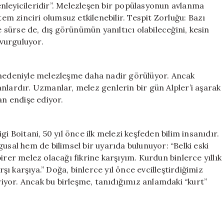
nleyicileridir”. Melezleşen bir popülasyonun avlanma
tem zinciri olumsuz etkilenebilir. Tespit Zorluğu: Bazı
sürse de, dış görünümün yanıltıcı olabileceğini, kesin
 vurguluyor.
 nedeniyle melezleşme daha nadir görülüyor. Ancak
nlardır. Uzmanlar, melez genlerin bir gün Alpler’i aşarak
n endişe ediyor.
i Boitani, 50 yıl önce ilk melezi keşfeden bilim insanıdır.
usal hem de bilimsel bir uyarıda bulunuyor: “Belki eski
irer melez olacağı fikrine karşıyım. Kurdun binlerce yıllık
rşı karşıya.” Doğa, binlerce yıl önce evcilleştirdiğimiz
iriyor. Ancak bu birleşme, tanıdığımız anlamdaki “kurt”