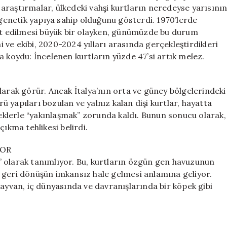
Süreci
n araştırmalar, ülkedeki vahşi kurtların neredeyse yarısını
Tersine
 genetik yapıya sahip olduğunu gösterdi. 1970’lerde
Dönüyor
pit edilmesi büyük bir olayken, günümüzde bu durum
için
ve ekibi, 2020-2024 yılları arasında gerçekleştirdikleri
a koydu: İncelenen kurtların yüzde 47’si artık melez.
larak görür. Ancak İtalya’nın orta ve güney bölgelerindeki
rü yapıları bozulan ve yalnız kalan dişi kurtlar, hayatta
klerle “yakınlaşmak” zorunda kaldı. Bunun sonucu olarak,
ıkma tehlikesi belirdi.
YOR
 olarak tanımlıyor. Bu, kurtların özgün gen havuzunun
 geri dönüşün imkansız hale gelmesi anlamına geliyor.
hayvan, iç dünyasında ve davranışlarında bir köpek gibi