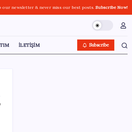
o our newsletter & never miss our best posts.
Subscribe Now!
TIM
İLETİŞİM
Subscribe
ı
SON YAZILAR
Meta’dan Yazılımcılar için Yeni Araç: Muse
Code