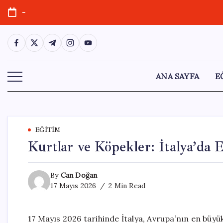
Skip
-
to
content
https://www.facebook.com/
https://twitter.com/
https://t.me/
https://www.instagram.com/
https://youtube.com/
ANA SAYFA
E
EĞITIM
Kurtlar ve Köpekler: İtalya’da
By
Can Doğan
17 Mayıs 2026
2 Min Read
17 Mayıs 2026 tarihinde İtalya, Avrupa’nın en büyü