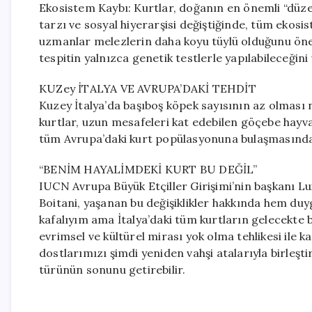
Ekosistem Kaybı: Kurtlar, doğanın en önemli “düze
tarzı ve sosyal hiyerarşisi değiştiğinde, tüm ekosis
uzmanlar melezlerin daha koyu tüylü olduğunu öne 
tespitin yalnızca genetik testlerle yapılabileceğini
KUZey İTALYA VE AVRUPA’DAKİ TEHDİT
Kuzey İtalya’da başıboş köpek sayısının az olması
kurtlar, uzun mesafeleri kat edebilen göçebe hayva
tüm Avrupa’daki kurt popülasyonuna bulaşmasında
“BENİM HAYALİMDEKİ KURT BU DEĞİL”
IUCN Avrupa Büyük Etçiller Girişimi’nin başkanı Luig
Boitani, yaşanan bu değişiklikler hakkında hem duyg
kafalıyım ama İtalya’daki tüm kurtların gelecekte b
evrimsel ve kültürel mirası yok olma tehlikesi ile ka
dostlarımızı şimdi yeniden vahşi atalarıyla birleşt
türünün sonunu getirebilir.