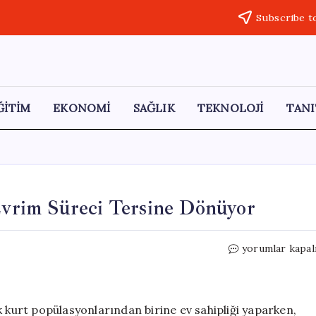
Subscribe t
ĞİTİM
EKONOMİ
SAĞLIK
TEKNOLOJİ
TANI
 Evrim Süreci Tersine Dönüyor
Kurtlar
yorumlar kapal
ve
Köpekler:
İtalya’da
Evrim
k kurt popülasyonlarından birine ev sahipliği yaparken,