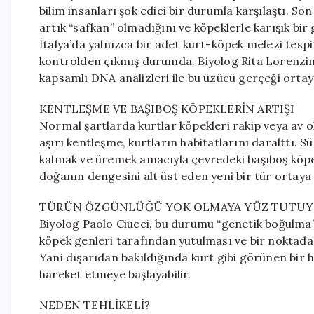
bilim insanları şok edici bir durumla karşılaştı. So
artık “safkan” olmadığını ve köpeklerle karışık bir
İtalya’da yalnızca bir adet kurt-köpek melezi tes
kontrolden çıkmış durumda. Biyolog Rita Lorenzini 
kapsamlı DNA analizleri ile bu üzücü gerçeği ortay
KENTLEŞME VE BAŞIBOŞ KÖPEKLERİN ARTIŞI
Normal şartlarda kurtlar köpekleri rakip veya av o
aşırı kentleşme, kurtların habitatlarını daralttı. Sü
kalmak ve üremek amacıyla çevredeki başıboş köpe
doğanın dengesini alt üst eden yeni bir tür ortaya ç
TÜRÜN ÖZGÜNLÜĞÜ YOK OLMAYA YÜZ TUTU
Biyolog Paolo Ciucci, bu durumu “genetik boğulma”
köpek genleri tarafından yutulması ve bir noktada
Yani dışarıdan bakıldığında kurt gibi görünen bir 
hareket etmeye başlayabilir.
NEDEN TEHLİKELİ?