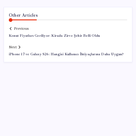
Other Articles
Previous
Konut Fiyatları Geriliyor: Kirada Zirve Şehir Belli Oldu
Next
iPhone 17 ve Galaxy S26: Hangisi Kullanıcı İhtiyaçlarına Daha Uygun?
SON YAZILAR
Zihin Okuyan Yapay Zeka Firması: Beynini Okutana