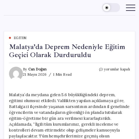
Skip
to
content
EĞITIM
Malatya’da Deprem Nedeniyle Eğitim
Geçici Olarak Durduruldu
Malatya’da
By
Can Doğan
yorumlar kapalı
Deprem
21 Mayıs 2026
1 Min Read
Nedeniyle
Eğitim
Geçici
Malatya’da meydana gelen 5.6 büyüklüğündeki deprem,
Olarak
eğitimi olumsuz etkiledi. Valilikten yapılan açıklamaya göre,
Durduruldu
için
Battalgazi ilçesinde yaşanan sarsıntının ardından il genelinde
öğrencilerin ve vatandaşların güvenliği ön planda tutularak
eğitim-öğretime bir gün ara verilmesi kararlaştırıldı.
Açıklamada, “İlgili tüm kurumlarımız, gerekli inceleme ve
kontrolleri devam ettirmekte olup gelişmeler kamuoyuyla
paylaşılacaktır. Tüm hemşehrilerimize geçmiş olsun