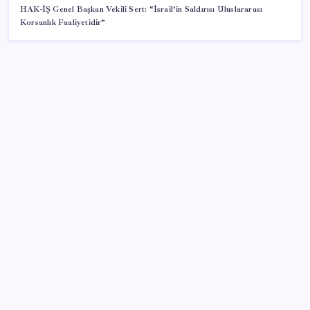
HAK-İŞ Genel Başkan Vekili Sert: “İsrail’in Saldırısı Uluslararası
Korsanlık Faaliyetidir”
SON YAZILAR
Zihin Okuyan Yapay Zeka Firması: Beynini Okutana
50 Dolar
ABD’de kısa vadeli enflasyon beklentisi geriledi
iPhone 18 Pro Max ve iPhone Ultra Elimizde
Türkiye, Suudi Arabistan ve Pakistan üçlü savunma
anlaşması imzaladı