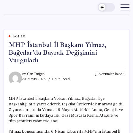
Skip
to
content
EĞITIM
MHP İstanbul İl Başkanı Yılmaz,
Bağcılar’da Bayrak Değişimini
Vurguladı
MHP
By
Can Doğan
yorumlar kapalı
İstanbul
20 Mayıs 2026
1 Min Read
İl
Başkanı
Yılmaz,
MHP İstanbul İl Başkanı Volkan Yılmaz, Bağcılar İlçe
Bağcılar’da
Başkanlığı’nı ziyaret ederek, teşkilat üyeleriyle bir araya geldi.
Bayrak
Değişimini
Ziyaret sırasında Yılmaz, 19 Mayıs Atatürk’ü Anma, Gençlik ve
Vurguladı
Spor Bayramı’nı kutlayarak, Gazi Mustafa Kemal Atatürk ve
için
tüm şehitleri rahmetle andı.
Yılmaz konuşmasında, 6 Nisan itibarıyla MHP’nin İstanbul İl