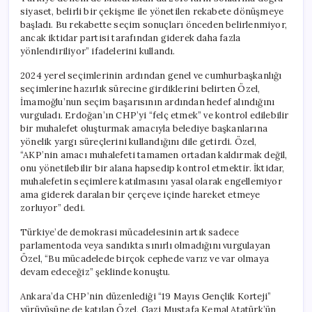
siyaset, belirli bir çekişme ile yönetilen rekabete dönüşmeye
başladı. Bu rekabette seçim sonuçları önceden belirlenmiyor,
ancak iktidar partisi tarafından giderek daha fazla
yönlendiriliyor” ifadelerini kullandı.
2024 yerel seçimlerinin ardından genel ve cumhurbaşkanlığı
seçimlerine hazırlık sürecine girdiklerini belirten Özel,
İmamoğlu’nun seçim başarısının ardından hedef alındığını
vurguladı. Erdoğan’ın CHP’yi “felç etmek” ve kontrol edilebilir
bir muhalefet oluşturmak amacıyla belediye başkanlarına
yönelik yargı süreçlerini kullandığını dile getirdi. Özel,
“AKP’nin amacı muhalefeti tamamen ortadan kaldırmak değil,
onu yönetilebilir bir alana hapsedip kontrol etmektir. İktidar,
muhalefetin seçimlere katılmasını yasal olarak engellemiyor
ama giderek daralan bir çerçeve içinde hareket etmeye
zorluyor” dedi.
Türkiye’de demokrasi mücadelesinin artık sadece
parlamentoda veya sandıkta sınırlı olmadığını vurgulayan
Özel, “Bu mücadelede birçok cephede varız ve var olmaya
devam edeceğiz” şeklinde konuştu.
Ankara’da CHP’nin düzenlediği “19 Mayıs Gençlik Korteji”
yürüyüşüne de katılan Özel, Gazi Mustafa Kemal Atatürk’ün