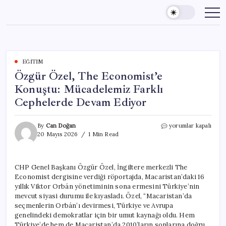
Skip
to
content
EĞITIM
Özgür Özel, The Economist’e
Konuştu: Mücadelemiz Farklı
Cephelerde Devam Ediyor
Özgür
By
Can Doğan
yorumlar kapalı
Özel,
20 Mayıs 2026
1 Min Read
The
Economist’e
Konuştu:
CHP Genel Başkanı Özgür Özel, İngiltere merkezli The
Mücadelemiz
Economist dergisine verdiği röportajda, Macaristan’daki 16
Farklı
Cephelerde
yıllık Viktor Orbán yönetiminin sona ermesini Türkiye’nin
Devam
mevcut siyasi durumu ile kıyasladı. Özel, “Macaristan’da
Ediyor
seçmenlerin Orbán’ı devirmesi, Türkiye ve Avrupa
için
genelindeki demokratlar için bir umut kaynağı oldu. Hem
Türkiye’de hem de Macaristan’da 2010’ların sonlarına doğru