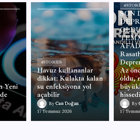
4
STORI
SON 
DEPR
OLDU?
TEMM
AFAD 
Rasat
Deprem
4
STORIES
Havuz kullananlar
Az ön
dikkat: Kulakta kalan
oldu, 
in Yeni
su enfeksiyona yol
büyük
ode
açabilir
hissedi
By
Can Doğan
By
17 Temmuz 2026
17 Temm