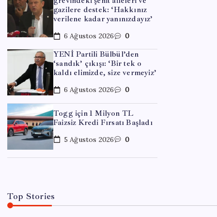
grevindeki şehit aileleri ve
gazilere destek: ‘Hakkınız
verilene kadar yanınızdayız’
6 Ağustos 2026
0
YENİ Partili Bülbül’den
‘sandık’ çıkışı: ‘Bir tek o
kaldı elimizde, size vermeyiz’
6 Ağustos 2026
0
EKONOM
Meta’
Togg için 1 Milyon TL
Faizsiz Kredi Fırsatı Başladı
Code
5 Ağustos 2026
0
By
Can
Top Stories