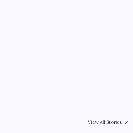
EĞITIM
Özgür Özel’den açlık gr
: Muse
aileleri ve gazilere des
verilene kadar yanınızd
By
Can Doğan
6 Ağustos 2026
View All Stories