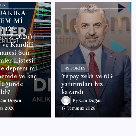
ES
DAKİKA
EM Mİ
 (26
UZ 2026) |
ve Kandilli
hanesi Son
ler Listesi:
ce deprem mi
4
STORIES
nerede ve kaç
Yapay zekâ ve 6G
lüğünde
yatırımları hız
ldi?
kazandı
Can Doğan
By
Can Doğan
uz 2026
17 Temmuz 2026