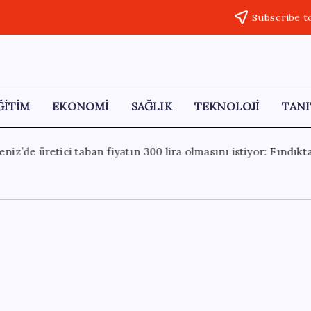
Subscribe t
ĞİTİM
EKONOMİ
SAĞLIK
TEKNOLOJİ
TANI
masını istiyor: Fındıkta kaygılı bekleyiş
2 Ağustos 2026
So