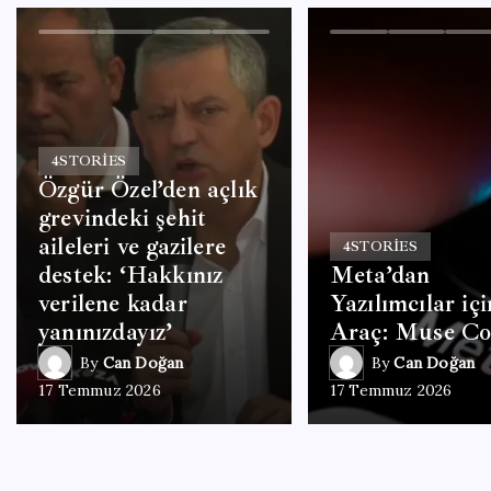
4
STORIES
Özgür Özel’den açlık
grevindeki şehit
aileleri ve gazilere
4
STORIES
destek: ‘Hakkınız
Meta’dan
verilene kadar
Yazılımcılar iç
yanınızdayız’
Araç: Muse C
By
Can Doğan
By
Can Doğan
17 Temmuz 2026
17 Temmuz 2026