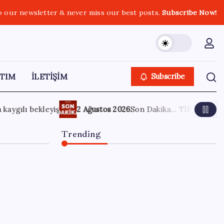
o our newsletter & never miss our best posts.
Subscribe Now!
TIM
İLETİŞİM
Subscribe
n Dakika… TİP milletvekili Sera Kadıgil hakkında re’sen soruş
Trending
Meta’dan Yazılımcılar için
Yeni Araç: Muse Code
6 Ağustos 2026
0