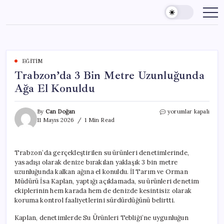
Skip
to
content
EĞITIM
Trabzon’da 3 Bin Metre Uzunluğunda
Ağa El Konuldu
Trabzon’da
By
Can Doğan
yorumlar kapalı
3
11 Mayıs 2026
1 Min Read
Bin
Metre
Uzunluğunda
Trabzon’da gerçekleştirilen su ürünleri denetimlerinde,
Ağa
yasadışı olarak denize bırakılan yaklaşık 3 bin metre
El
Konuldu
uzunluğunda kalkan ağına el konuldu. İl Tarım ve Orman
için
Müdürü İsa Kaplan, yaptığı açıklamada, su ürünleri denetim
ekiplerinin hem karada hem de denizde kesintisiz olarak
koruma kontrol faaliyetlerini sürdürdüğünü belirtti.
Kaplan, denetimlerde Su Ürünleri Tebliği’ne uygunluğun