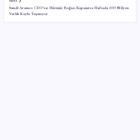
Next
Suudi Aramco CEO’su: Hürmüz Boğazı Kapanırsa Haftada 100 Milyon
Varlık Kaybı Yaşanıyor
SON YAZILAR
Zihin Okuyan Yapay Zeka Firması: Beynini Okutana
50 Dolar
ABD’de kısa vadeli enflasyon beklentisi geriledi
iPhone 18 Pro Max ve iPhone Ultra Elimizde
Türkiye, Suudi Arabistan ve Pakistan üçlü savunma
anlaşması imzaladı