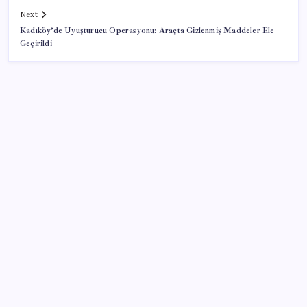
Next
Kadıköy’de Uyuşturucu Operasyonu: Araçta Gizlenmiş Maddeler Ele
Geçirildi
SON YAZILAR
Kardeşinin cesediyle 1 hafta aynı evde kaldı
Ümit Özdağ’dan CHP’ye eleştiri YENİ Parti’ye çağrı:
‘Oyları bölmeyin demesinler’
Terörsüz Türkiye Teklifi TBMM’de Görüşülüyor
Vox Humanis Dünya Birincisi Oldu