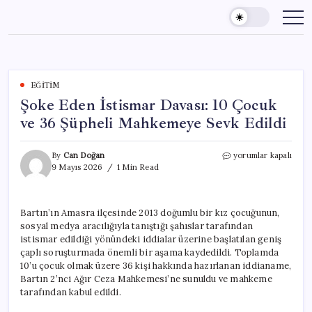
Skip
to
content
EĞITIM
Şoke Eden İstismar Davası: 10 Çocuk
ve 36 Şüpheli Mahkemeye Sevk Edildi
Şoke
By
Can Doğan
yorumlar kapalı
Eden
9 Mayıs 2026
1 Min Read
İstismar
Davası:
10
Bartın’ın Amasra ilçesinde 2013 doğumlu bir kız çocuğunun,
Çocuk
sosyal medya aracılığıyla tanıştığı şahıslar tarafından
ve
36
istismar edildiği yönündeki iddialar üzerine başlatılan geniş
Şüpheli
çaplı soruşturmada önemli bir aşama kaydedildi. Toplamda
Mahkemeye
10’u çocuk olmak üzere 36 kişi hakkında hazırlanan iddianame,
Sevk
Bartın 2’nci Ağır Ceza Mahkemesi’ne sunuldu ve mahkeme
Edildi
tarafından kabul edildi.
için