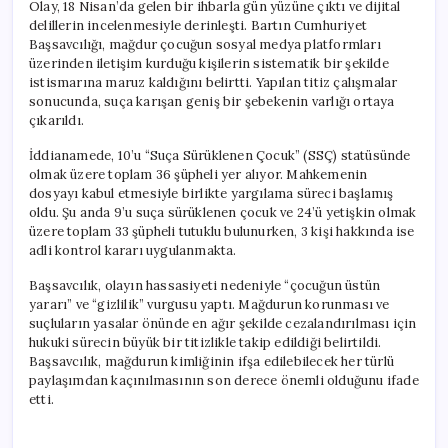
Olay, 18 Nisan’da gelen bir ihbarla gün yüzüne çıktı ve dijital
delillerin incelenmesiyle derinleşti. Bartın Cumhuriyet
Başsavcılığı, mağdur çocuğun sosyal medya platformları
üzerinden iletişim kurduğu kişilerin sistematik bir şekilde
istismarına maruz kaldığını belirtti. Yapılan titiz çalışmalar
sonucunda, suça karışan geniş bir şebekenin varlığı ortaya
çıkarıldı.
İddianamede, 10’u “Suça Sürüklenen Çocuk” (SSÇ) statüsünde
olmak üzere toplam 36 şüpheli yer alıyor. Mahkemenin
dosyayı kabul etmesiyle birlikte yargılama süreci başlamış
oldu. Şu anda 9’u suça sürüklenen çocuk ve 24’ü yetişkin olmak
üzere toplam 33 şüpheli tutuklu bulunurken, 3 kişi hakkında ise
adli kontrol kararı uygulanmakta.
Başsavcılık, olayın hassasiyeti nedeniyle “çocuğun üstün
yararı” ve “gizlilik” vurgusu yaptı. Mağdurun korunması ve
suçluların yasalar önünde en ağır şekilde cezalandırılması için
hukuki sürecin büyük bir titizlikle takip edildiği belirtildi.
Başsavcılık, mağdurun kimliğinin ifşa edilebilecek her türlü
paylaşımdan kaçınılmasının son derece önemli olduğunu ifade
etti.