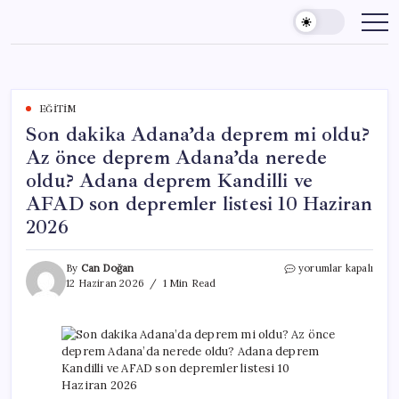
Skip
to
content
EĞITIM
Son dakika Adana’da deprem mi oldu?
Az önce deprem Adana’da nerede
oldu? Adana deprem Kandilli ve
AFAD son depremler listesi 10 Haziran
2026
Son
By
Can Doğan
yorumlar kapalı
dakika
12 Haziran 2026
1 Min Read
Adana’da
deprem
mi
oldu?
Az
önce
deprem