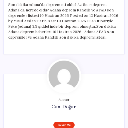
Adana’da
Son dakika Adana’da deprem mi oldu? Az önce deprem
nerede
Adana’da nerede oldu? Adana deprem Kandilli ve AFAD son
oldu?
depremler listesi 10 Haziran 2026 Posted on 12 Haziran 2026
Adana
by Yusuf Arslan Tarih-saat 10 Haziran 2026 18:43 itibariyle
deprem
Kandilli
Feke (Adana) 3.9 şiddetinde bir deprem olmuştur.Son dakika
ve
Adana deprem haberleri 10 Haziran 2026.. Adana AFAD son
AFAD
depremler ve Adana Kandilli son dakika deprem listesi..
son
depremler
listesi
10
Haziran
2026
için
Author
Can Doğan
Follow Me