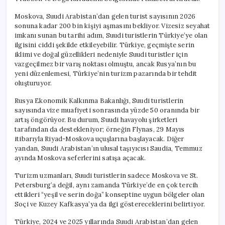
Moskova, Suudi Arabistan’dan gelen turist sayısının 2026
sonuna kadar 200 bin kişiyi aşmasını bekliyor. Vizesiz seyahat
imkanı sunan bu tarihi adım, Suudi turistlerin Türkiye’ye olan
ilgisini ciddi şekilde etkileyebilir. Türkiye, geçmişte serin
iklimi ve doğal güzellikleri nedeniyle Suudi turistler için
vazgeçilmez bir varış noktası olmuştu, ancak Rusya’nın bu
yeni düzenlemesi, Türkiye’nin turizm pazarında bir tehdit
oluşturuyor.
Rusya Ekonomik Kalkınma Bakanlığı, Suudi turistlerin
sayısında vize muafiyeti sonrasında yüzde 50 oranında bir
artış öngörüyor. Bu durum, Suudi havayolu şirketleri
tarafından da destekleniyor; örneğin Flynas, 29 Mayıs
itibarıyla Riyad-Moskova uçuşlarına başlayacak. Diğer
yandan, Suudi Arabistan’ın ulusal taşıyıcısı Saudia, Temmuz
ayında Moskova seferlerini satışa açacak.
Turizm uzmanları, Suudi turistlerin sadece Moskova ve St.
Petersburg’a değil, aynı zamanda Türkiye’de en çok tercih
ettikleri “yeşil ve serin doğa” konseptine uygun bölgeler olan
Soçi ve Kuzey Kafkasya’ya da ilgi göstereceklerini belirtiyor.
Türkiye, 2024 ve 2025 yıllarında Suudi Arabistan’dan gelen