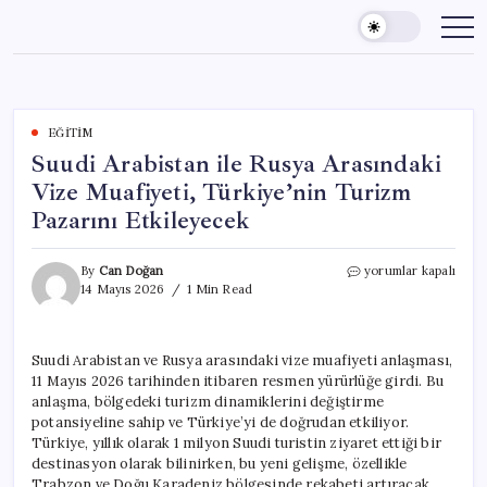
Skip
to
content
EĞITIM
Suudi Arabistan ile Rusya Arasındaki
Vize Muafiyeti, Türkiye’nin Turizm
Pazarını Etkileyecek
Suudi
By
Can Doğan
yorumlar kapalı
Arabistan
14 Mayıs 2026
1 Min Read
ile
Rusya
Arasındaki
Suudi Arabistan ve Rusya arasındaki vize muafiyeti anlaşması,
Vize
11 Mayıs 2026 tarihinden itibaren resmen yürürlüğe girdi. Bu
Muafiyeti,
Türkiye’nin
anlaşma, bölgedeki turizm dinamiklerini değiştirme
Turizm
potansiyeline sahip ve Türkiye’yi de doğrudan etkiliyor.
Pazarını
Türkiye, yıllık olarak 1 milyon Suudi turistin ziyaret ettiği bir
Etkileyecek
destinasyon olarak bilinirken, bu yeni gelişme, özellikle
için
Trabzon ve Doğu Karadeniz bölgesinde rekabeti artıracak.