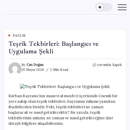
Skip
to
content
SAĞLIK
Teşrik Tekbirleri: Başlangıcı ve
Uygulama Şekli
Teşrik
By
Can Doğan
yorumlar kapalı
Tekbirleri:
25 Mayıs 2026
2 Min Read
Başlangıcı
ve
Uygulama
Şekli
için
Kurban Bayramı’nın manevi atmosferi içerisinde önemli bir
yere sahip olan teşrik tekbirleri, bayramın ruhunu yansıtan
ibadetlerden biridir. Peki, teşrik tekbirleri ne zaman
başlayacak ve nasıl getirilecektir? Bu yazıda, teşrik
tekbirlerinin anlamı, ne zaman ve nasıl getirileceğine dair
detaylı bilgilere ulaşabilirsiniz.