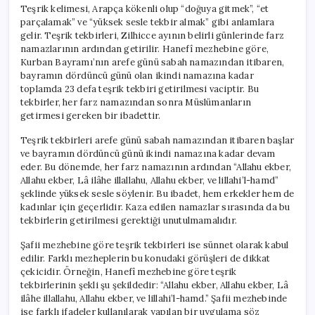
Teşrik kelimesi, Arapça kökenli olup “doğuya gitmek”, “et
parçalamak” ve “yüksek sesle tekbir almak” gibi anlamlara
gelir. Teşrik tekbirleri, Zilhicce ayının belirli günlerinde farz
namazlarının ardından getirilir. Hanefî mezhebine göre,
Kurban Bayramı’nın arefe günü sabah namazından itibaren,
bayramın dördüncü günü olan ikindi namazına kadar
toplamda 23 defa teşrik tekbiri getirilmesi vaciptir. Bu
tekbirler, her farz namazından sonra Müslümanların
getirmesi gereken bir ibadettir.
Teşrik tekbirleri arefe günü sabah namazından itibaren başlar
ve bayramın dördüncü günü ikindi namazına kadar devam
eder. Bu dönemde, her farz namazının ardından “Allahu ekber,
Allahu ekber, Lâ ilâhe illallahu, Allahu ekber, ve lillahi’l-hamd”
şeklinde yüksek sesle söylenir. Bu ibadet, hem erkekler hem de
kadınlar için geçerlidir. Kaza edilen namazlar sırasında da bu
tekbirlerin getirilmesi gerektiği unutulmamalıdır.
Şafii mezhebine göre teşrik tekbirleri ise sünnet olarak kabul
edilir. Farklı mezheplerin bu konudaki görüşleri de dikkat
çekicidir. Örneğin, Hanefî mezhebine göre teşrik
tekbirlerinin şekli şu şekildedir: “Allahu ekber, Allahu ekber, Lâ
ilâhe illallahu, Allahu ekber, ve lillahi’l-hamd.” Şafii mezhebinde
ise farklı ifadeler kullanılarak yapılan bir uygulama söz