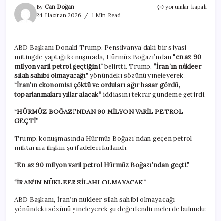
Trump’tan
By
Can Doğan
yorumlar kapalı
Hürmüz
24 Haziran 2026
1 Min Read
Boğazı
açıklaması:
En
ABD Başkanı Donald Trump, Pensilvanya’daki bir siyasi
az
mitingde yaptığı konuşmada, Hürmüz Boğazı’ndan
“en az 90
90
milyon
milyon varil petrol geçtiğini”
belirtti. Trump,
“İran’ın nükleer
varil
silah sahibi olmayacağı”
yönündeki sözünü yineleyerek,
petrol
“İran’ın ekonomisi çöktü ve orduları ağır hasar gördü,
geçti
toparlanmaları yıllar alacak”
iddiasını tekrar gündeme getirdi.
için
“HÜRMÜZ BOĞAZI’NDAN 90 MİLYON VARİL PETROL
GEÇTİ”
Trump, konuşmasında Hürmüz Boğazı’ndan geçen petrol
miktarına ilişkin şu ifadeleri kullandı:
“En az 90 milyon varil petrol Hürmüz Boğazı’ndan geçti.”
“İRAN’IN NÜKLEER SİLAHI OLMAYACAK”
ABD Başkanı, İran’ın nükleer silah sahibi olmayacağı
yönündeki sözünü yineleyerek şu değerlendirmelerde bulundu: