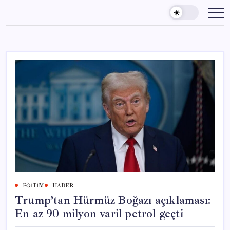
Skip
to
content
EĞITIM
HABER
Trump’tan Hürmüz Boğazı açıklaması:
En az 90 milyon varil petrol geçti