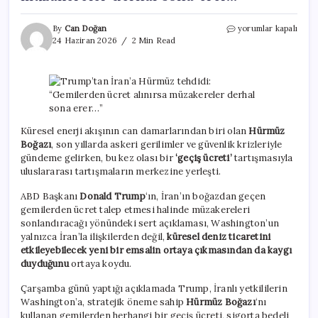
Trump’tan
By
Can Doğan
yorumlar kapalı
İran’a
24 Haziran 2026
2 Min Read
Hürmüz
tehdidi:
“Gemilerden
ücret
alınırsa
müzakereler
derhal
Küresel enerji akışının can damarlarından biri olan
Hürmüz
sona
Boğazı
, son yıllarda askeri gerilimler ve güvenlik krizleriyle
erer…”
gündeme gelirken, bu kez olası bir
‘geçiş ücreti’
tartışmasıyla
için
uluslararası tartışmaların merkezine yerleşti.
ABD Başkanı
Donald Trump
‘ın, İran’ın boğazdan geçen
gemilerden ücret talep etmesi halinde müzakereleri
sonlandıracağı yönündeki sert açıklaması, Washington’un
yalnızca İran’la ilişkilerden değil,
küresel deniz ticaretini
etkileyebilecek yeni bir emsalin ortaya çıkmasından da kaygı
duyduğunu
ortaya koydu.
Çarşamba günü yaptığı açıklamada Trump, İranlı yetkililerin
Washington’a, stratejik öneme sahip
Hürmüz Boğazı
‘nı
kullanan gemilerden herhangi bir geçiş ücreti, sigorta bedeli