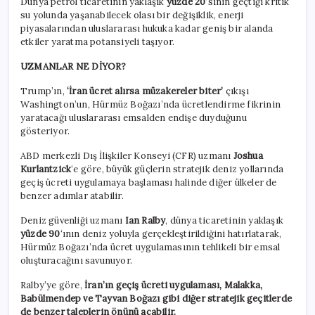
Dünya petrol ticaretinin yaklaşık
yüzde 20
‘sinin geçtiği kritik
su yolunda yaşanabilecek olası bir değişiklik, enerji
piyasalarından uluslararası hukuka kadar geniş bir alanda
etkiler yaratma potansiyeli taşıyor.
UZMANLAR NE DİYOR?
Trump’ın,
‘İran ücret alırsa müzakereler biter’
çıkışı
Washington’un, Hürmüz Boğazı’nda ücretlendirme fikrinin
yaratacağı uluslararası emsalden endişe duyduğunu
gösteriyor.
ABD merkezli Dış İlişkiler Konseyi (CFR) uzmanı
Joshua
Kurlantzick
‘e göre, büyük güçlerin stratejik deniz yollarında
geçiş ücreti uygulamaya başlaması halinde diğer ülkeler de
benzer adımlar atabilir.
Deniz güvenliği uzmanı
Ian Ralby
, dünya ticaretinin yaklaşık
yüzde 90
‘ının deniz yoluyla gerçekleştirildiğini hatırlatarak,
Hürmüz Boğazı’nda ücret uygulamasının tehlikeli bir emsal
oluşturacağını savunuyor.
Ralby’ye göre,
İran’ın geçiş ücreti uygulaması, Malakka,
Babülmendep ve Tayvan Boğazı gibi diğer stratejik geçitlerde
de benzer taleplerin önünü açabilir.