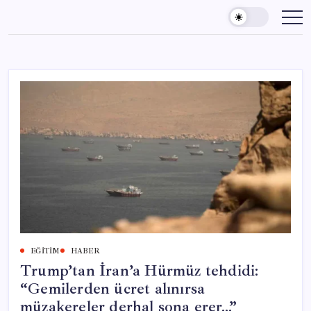
Skip
to
content
EĞITIM
HABER
Trump’tan İran’a Hürmüz tehdidi:
“Gemilerden ücret alınırsa
müzakereler derhal sona erer…”