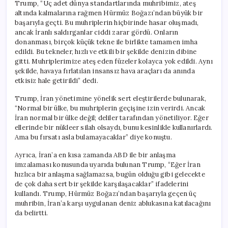
Trump, “Üç adet dünya standartlarında muhribimiz, ateş
altında kalmalarına rağmen Hürmüz Boğazı’ndan büyük bir
başarıyla geçti. Bu muhriplerin hiçbirinde hasar oluşmadı,
ancak İranlı saldırganlar ciddi zarar gördü. Onların
donanması, birçok küçük tekne ile birlikte tamamen imha
edildi. Bu tekneler, hızlı ve etkili bir şekilde denizin dibine
gitti. Muhriplerimize ateş eden füzeler kolayca yok edildi. Aynı
şekilde, havaya fırlatılan insansız hava araçları da anında
etkisiz hale getirildi” dedi.
Trump, İran yönetimine yönelik sert eleştirilerde bulunarak,
“Normal bir ülke, bu muhriplerin geçişine izin verirdi. Ancak
İran normal bir ülke değil; deliler tarafından yönetiliyor. Eğer
ellerinde bir nükleer silah olsaydı, bunu kesinlikle kullanırlardı.
Ama bu fırsatı asla bulamayacaklar” diye konuştu.
Ayrıca, İran’a en kısa zamanda ABD ile bir anlaşma
imzalaması konusunda uyarıda bulunan Trump, “Eğer İran
hızlıca bir anlaşma sağlamazsa, bugün olduğu gibi gelecekte
de çok daha sert bir şekilde karşılaşacaklar” ifadelerini
kullandı. Trump, Hürmüz Boğazı’ndan başarıyla geçen üç
muhribin, İran’a karşı uygulanan deniz ablukasına katılacağını
da belirtti.