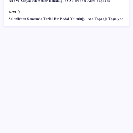
Aile ve Sosyal Hizmetler Bakanlığı 680 Personel Alımı Yapacak
Next
Selanik’ten Samsun’a Tarihi Bir Pedal Yolculuğu: Ata Toprağı Taşınıyor
SON YAZILAR
Zihin Okuyan Yapay Zeka Firması: Beynini Okutana
50 Dolar
ABD’de kısa vadeli enflasyon beklentisi geriledi
iPhone 18 Pro Max ve iPhone Ultra Elimizde
Türkiye, Suudi Arabistan ve Pakistan üçlü savunma