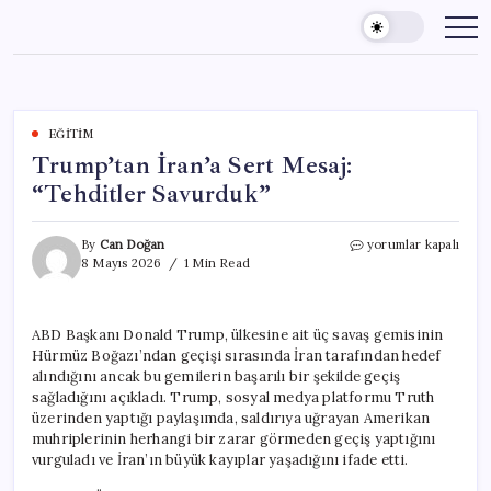
Skip
to
content
EĞITIM
Trump’tan İran’a Sert Mesaj:
“Tehditler Savurduk”
Trump’tan
By
Can Doğan
yorumlar kapalı
İran’a
8 Mayıs 2026
1 Min Read
Sert
Mesaj:
“Tehditler
ABD Başkanı Donald Trump, ülkesine ait üç savaş gemisinin
Savurduk”
Hürmüz Boğazı’ndan geçişi sırasında İran tarafından hedef
için
alındığını ancak bu gemilerin başarılı bir şekilde geçiş
sağladığını açıkladı. Trump, sosyal medya platformu Truth
üzerinden yaptığı paylaşımda, saldırıya uğrayan Amerikan
muhriplerinin herhangi bir zarar görmeden geçiş yaptığını
vurguladı ve İran’ın büyük kayıplar yaşadığını ifade etti.