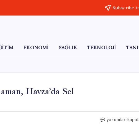
Subscribe t
ĞİTİM
EKONOMİ
SAĞLIK
TEKNOLOJİ
TANI
araman, Havza’da Sel
Yeni
yorumlar kapal
Yol
Partisi
Milletvekili