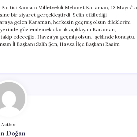
Karaman,
l Partisi Samsun Milletvekili Mehmet Karaman, 12 Mayıs’t
Havza’da
ne bir ziyaret gerçekleştirdi. Selin etkilediği
Sel
 araya gelen Karaman, herkesin geçmiş olsun dileklerini
Felaketzedeler
mu yerinde gözlemlemek olarak açıklayan Karaman,
Ziyaret
n takip edeceğiz. Havza’ya geçmiş olsun.” şeklinde konuştu.
Etti
sun İl Başkanı Salih Şen, Havza İlçe Başkanı Rasim
için
Author
n Doğan