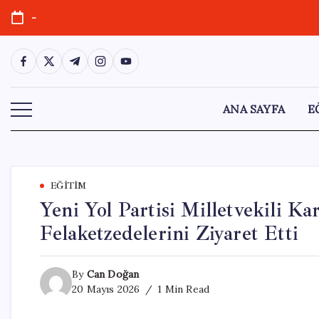
Skip
-
to
content
https://www.facebook.com/
https://twitter.com/
https://t.me/
https://www.instagram.com/
https://youtube.com/
ANA SAYFA
E
EĞITIM
Yeni Yol Partisi Milletvekili K
Felaketzedelerini Ziyaret Etti
By
Can Doğan
20 Mayıs 2026
1 Min Read