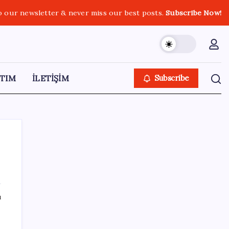
o our newsletter & never miss our best posts.
Subscribe Now!
TIM
İLETİŞİM
Subscribe
SON YAZILAR
ı
Meta’dan Yazılımcılar için Yeni Araç: Muse
Code