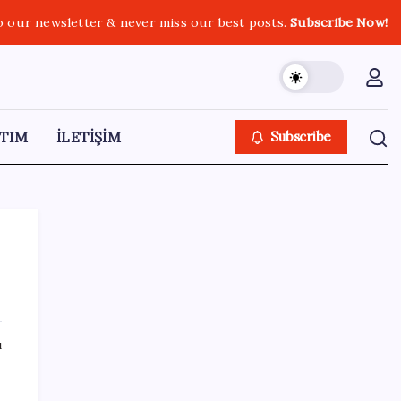
o our newsletter & never miss our best posts.
Subscribe Now!
TIM
İLETİŞİM
Subscribe
SON YAZILAR
ı
Meta’dan Yazılımcılar için Yeni Araç: Muse
Code