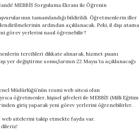
Tayin
Sonuçları
şvurularının tamamlandığı bildirildi. Öğretmenlerin iller
Açıklandı!
endirilmelerinin ardından açıklanacak. Peki, il dışı atama
MEBBİS
 görev yerlerini nasıl öğrenebilir?
Sorgulama
Ekranı
ile
Öğrenin
enlerin tercihleri dikkate alınarak, hizmet puanı
için
 dışı yer değiştirme sonuçlarının 22 Mayıs’ta açıklanacağı
Genel Müdürlüğü’nün resmi web sitesi olan
rıca öğretmenler, kişisel şifreleri ile MEBBİS (Milli Eğitim
rinden giriş yaparak yeni görev yerlerini öğrenebilirler.
ili web sitelerini takip etmekte fayda var.
dileriz!