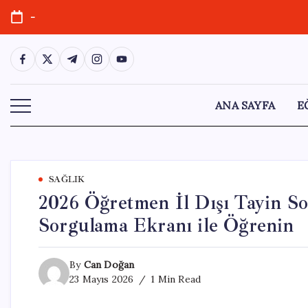
Skip
-
to
content
https://www.facebook.com/
https://twitter.com/
https://t.me/
https://www.instagram.com/
https://youtube.com/
ANA SAYFA
E
SAĞLIK
2026 Öğretmen İl Dışı Tayin S
Sorgulama Ekranı ile Öğrenin
By
Can Doğan
23 Mayıs 2026
1 Min Read