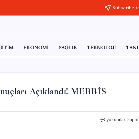
Subscribe t
ĞİTİM
EKONOMİ
SAĞLIK
TEKNOLOJİ
TANI
onuçları Açıklandı! MEBBİS
2026
yorumlar kapal
Öğretmen
İl
Dışı