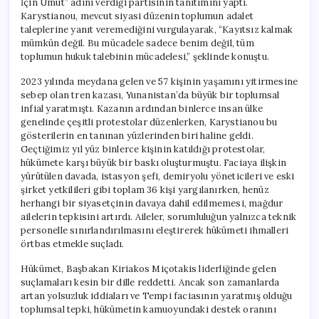
İçin Umut” adını verdiği partisinin tanıtımını yaptı.
Karystianou, mevcut siyasi düzenin toplumun adalet
taleplerine yanıt veremediğini vurgulayarak, “Kayıtsız kalmak
mümkün değil. Bu mücadele sadece benim değil, tüm
toplumun hukuk talebinin mücadelesi,” şeklinde konuştu.
2023 yılında meydana gelen ve 57 kişinin yaşamını yitirmesine
sebep olan tren kazası, Yunanistan’da büyük bir toplumsal
infial yaratmıştı. Kazanın ardından binlerce insan ülke
genelinde çeşitli protestolar düzenlerken, Karystianou bu
gösterilerin en tanınan yüzlerinden biri haline geldi.
Geçtiğimiz yıl yüz binlerce kişinin katıldığı protestolar,
hükümete karşı büyük bir baskı oluşturmuştu. Faciaya ilişkin
yürütülen davada, istasyon şefi, demiryolu yöneticileri ve eski
şirket yetkilileri gibi toplam 36 kişi yargılanırken, henüz
herhangi bir siyasetçinin davaya dahil edilmemesi, mağdur
ailelerin tepkisini artırdı. Aileler, sorumluluğun yalnızca teknik
personelle sınırlandırılmasını eleştirerek hükümeti ihmalleri
örtbas etmekle suçladı.
Hükümet, Başbakan Kiriakos Miçotakis liderliğinde gelen
suçlamaları kesin bir dille reddetti. Ancak son zamanlarda
artan yolsuzluk iddiaları ve Tempi faciasının yaratmış olduğu
toplumsal tepki, hükümetin kamuoyundaki destek oranını