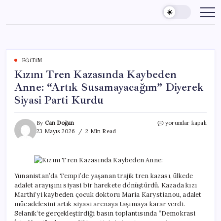
Skip
to
content
EĞITIM
Kızını Tren Kazasında Kaybeden
Anne: “Artık Susamayacağım” Diyerek
Siyasi Parti Kurdu
Kızını
By
Can Doğan
yorumlar kapalı
Tren
23 Mayıs 2026
2 Min Read
Kazasında
Kaybeden
Anne:
“Artık
Susamayacağım”
Yunanistan’da Tempi’de yaşanan trajik tren kazası, ülkede
Diyerek
adalet arayışını siyasi bir harekete dönüştürdü. Kazada kızı
Siyasi
Marthi’yi kaybeden çocuk doktoru Maria Karystianou, adalet
Parti
mücadelesini artık siyasi arenaya taşımaya karar verdi.
Kurdu
Selanik’te gerçekleştirdiği basın toplantısında “Demokrasi
için