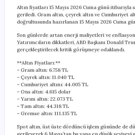
Altın fiyatları 15 Mayıs 2026 Cuma günü itibarıyla
geriledi. Gram altın, çeyrek altın ve Cumhuriyet altı
doğrultusunda hazırlanan 15 Mayıs 2026 Cuma güncel
Son günlerde artan enerji maliyetleri ve enflasyon b
Yatırımcıların dikkatleri, ABD Başkanı Donald Trum
gerçekleştirilecek kritik görüşmeye odaklandı.
**Altın Fiyatları:**
– Gram altın: 6.758 TL
– Çeyrek altın: 11.040 TL
– Cumhuriyet altını: 44.005 TL
– Ons altın: 4.615 dolar
– Yarım altın: 22.073 TL
– Tam altın: 44.318 TL
– Gremse altın: 111.135 TL
Spot altın, üst üste dördüncü işlem gününde de düş
gerileyerek 6 Mayıs’tan bu yana en düşük seviyeyi g