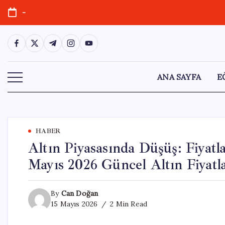
Skip
-
to
content
https://www.facebook.com/
https://twitter.com/
https://t.me/
https://www.instagram.com/
https://youtube.com/
ANA SAYFA
E
HABER
Altın Piyasasında Düşüş: Fiya
Mayıs 2026 Güncel Altın Fiyatla
By
Can Doğan
15 Mayıs 2026
2 Min Read