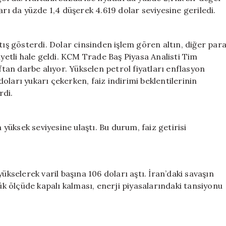
arı da yüzde 1,4 düşerek 4.619 dolar seviyesine geriledi.
tış gösterdi. Dolar cinsinden işlem gören altın, diğer par
iyetli hale geldi. KCM Trade Baş Piyasa Analisti Tim
ftan darbe alıyor. Yükselen petrol fiyatları enflasyon
 doları yukarı çekerken, faiz indirimi beklentilerinin
rdi.
 en yüksek seviyesine ulaştı. Bu durum, faiz getirisi
ükselerek varil başına 106 doları aştı. İran’daki savaşın
 ölçüde kapalı kalması, enerji piyasalarındaki tansiyonu