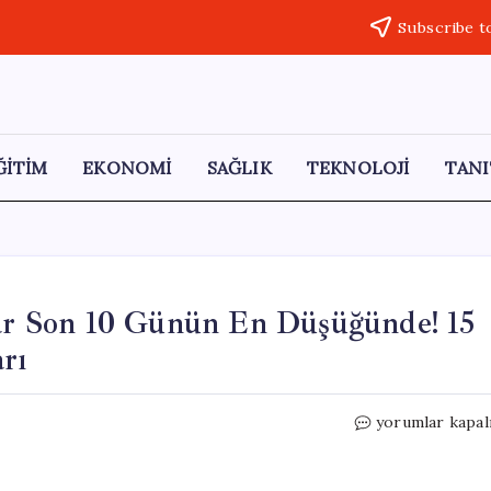
Subscribe t
ĞİTİM
EKONOMİ
SAĞLIK
TEKNOLOJİ
TANI
tlar Son 10 Günün En Düşüğünde! 15
rı
Altın
yorumlar kapal
Piyasasında
Düşüş:
Fiyatlar