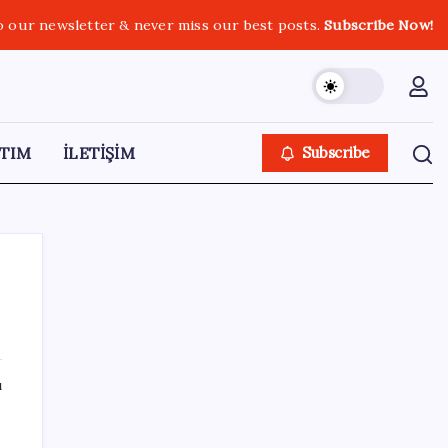
o our newsletter & never miss our best posts.
Subscribe Now!
TIM
İLETİŞİM
Subscribe
SON YAZILAR
ı
Meta’dan Yazılımcılar için Yeni Araç: Muse
Code