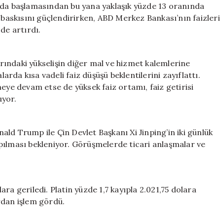
nda başlamasından bu yana yaklaşık yüzde 13 oranında
n baskısını güçlendirirken, ABD Merkez Bankası’nın faizleri
de artırdı.
larındaki yükselişin diğer mal ve hizmet kalemlerine
larda kısa vadeli faiz düşüşü beklentilerini zayıflattı.
meye devam etse de yüksek faiz ortamı, faiz getirisi
uyor.
ld Trump ile Çin Devlet Başkanı Xi Jinping’in iki günlük
pılması bekleniyor. Görüşmelerde ticari anlaşmalar ve
ra geriledi. Platin yüzde 1,7 kayıpla 2.021,75 dolara
rdan işlem gördü.