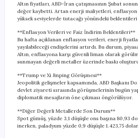
Altın fiyatları, ABD-İran çatışmasının Şubat sonu
değer kaybetti. Artan enerji maliyetleri, enflasyo
yüksek seviyelerde tutacağı yönündeki beklentileri 
**Enflasyon Verileri ve Faiz İndirim Beklentileri**
Bu hafta açıklanan enflasyon verileri, enerji fiyat
yayılabileceği endişelerini artırdı. Bu durum, piyasa
Altın, enflasyona karşı güvenli liman olarak görül
sunmayan değerli metaller üzerinde baskı oluştur
**Trump ve Xi Jinping Görüşmesi**
Jeopolitik gelişmeler kapsamında, ABD Başkanı Dona
devlet ziyareti sırasında görüşmelerinin bugün ya
diplomatik mesajların öne çıkması öngörülüyor.
**Diğer Değerli Metallerde Son Durum**
Spot gümüş, yüzde 3,1 düşüşle ons başına 80,93 dola
inerken, paladyum yüzde 0,9 düşüşle 1.423,75 dola