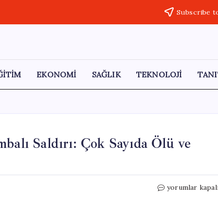
Subscribe t
ĞİTİM
EKONOMİ
SAĞLIK
TEKNOLOJİ
TANI
mbalı Saldırı: Çok Sayıda Ölü ve
Pakistan’da
yorumlar kapal
Polis
Merkezine
Bombalı