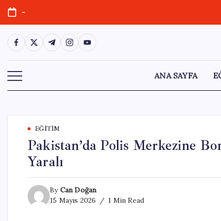
Skip
-
to
content
https://www.facebook.com/
https://twitter.com/
https://t.me/
https://www.instagram.com/
https://youtube.com/
ANA SAYFA
E
EĞITIM
Pakistan’da Polis Merkezine Bo
Yaralı
By
Can Doğan
15 Mayıs 2026
1 Min Read