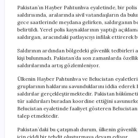
Pakistan’ın Hayber Pahtunhva eyaletinde, bir polis
saldırısında, aralarında sivil vatandaşların da bulun
gece saatlerinde meydana gelirken, saldırganın b
belirtildi. Yerel polis kaynaklarının yaptığı açıkl
saldırgan, aracındaki patlayıcıyı infilak ettirerek 
Saldırının ardından bölgedeki güvenlik tedbirleri a
kişi bulunmadı. Pakistan’da son zamanlarda özellik
saldırılarında artış gözlemleniyor.
Ülkenin Hayber Pahtunhva ve Belucistan eyaletlerind
gruplarının haklarını savunduklarını iddia ederek Pa
saldırılar gerçekleştirmektedir. Pakistan hükümeti
tür saldırıları buradan koordine ettiğini savunurk
Belucistan eyaletinde faaliyet gösteren Belucista
talep etmektedir.
Pakistan’daki bu çatışmalı durum, ülkenin güvenlik s
için ciddi bir tehdit oluşturmaya devam ediyor.