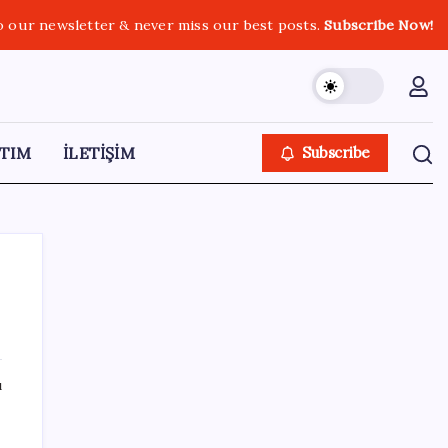
o our newsletter & never miss our best posts.
Subscribe Now!
TIM
İLETİŞİM
Subscribe
SON YAZILAR
ı
YENİ Partili Bülbül’den ‘sandık’ çıkışı: ‘Bir
tek o kaldı elimizde, size vermeyiz’