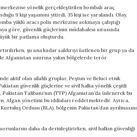
Saldırı:
 merkezine yönelik gerçekleştirilen bombalı araç
Çok
duğu 9 kişi yaşamını yitirdi, 35 kişi ise yaralandı. Olay,
Sayıda
omba yüklü aracı polis merkezine sokmaya çalıştığı
Ölü
amaya göre, güvenlik güçlerinin müdahalesi sırasında
ve
büyük bir patlama oluşturdu.
Yaralı
için
rtırılırken, şu ana kadar saldırıyı üstlenen bir grup ya da
le Afganistan sınırına yakın bölgelerde terör
e aktif olan silahlı gruplar, Peştun ve Beluci etnik
kistan güvenlik güçlerine ve sivil halka yönelik çeşitli
, Pakistan Talibanı’nın (TTP) Afganistan’da üslenerek bu
en, Afgan yönetimi bu iddiaları reddetmektedir. Ayrıca,
n Kurtuluş Ordusu (BLA), bölgenin Pakistan’dan ayrılmasını
orunlarını daha da derinleştirirken, sivil halkın güvenliği