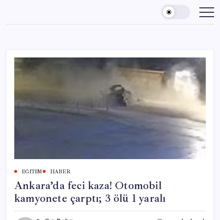
Skip
to
content
EĞITIM
HABER
Ankara’da feci kaza! Otomobil
kamyonete çarptı; 3 ölü 1 yaralı