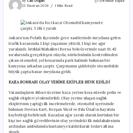
Ankara’da
By
Can Doğan
yorumlar kapalı
feci
23 Haziran 2026
1 Min Read
kaza!
Otomobil
kamyonete
çarptı;
3
ölü
Ankara’nın Polatlı ilçesinde gece saatlerinde meydana gelen
1
trafik kazasında 3 kişi yaşamını yitirdi, 1 kişi ise ağır
yaralı
yaralandı. İstiklal Mahallesi Borsa Yolu üzerinde saat 01.45
için
sıralarında gerçekleşen olayda, sürücüsünün kontrolünden
çıkan otomobil, yol kenarında park halinde bulunan bir
kamyona arkadan çarptı. Çarpmanın şiddetiyle otomobilde
büyük çapta hasar meydana geldi.
KAZA SONRASI OLAY YERİNE EKİPLER SEVK EDİLDİ
Vatandaşların ihbarı üzerine kaza yerine kısa sürede polis ve
sağlık ekipleri yönlendirildi. Olay yerine ulaşan sağlık
ekiplerinin yaptığı ilk incelemelerde, otomobil içerisinde
bulunan Devran Kart, Berşan Yücel ve Sıla Ünal’ın hayatını
kaybettiği belirlendi. Kazadan ağır yaralı olarak kurtulan bir
kişi ise sağlık görevlilerinin olay yerindeki ilk müdahalesinin
ardından ambulansla hastaneye kaldırılarak tedavi altına
alındı.