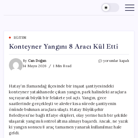
Skip
to
content
EĞITIM
Konteyner Yangını 8 Aracı Kül Etti
Konteyner
By
Can Doğan
yorumlar kapalı
Yangını
14 Mayıs 2026
1 Min Read
8
Aracı
Kül
Hatay’ın Samandağ ilçesinde bir inşaat şantiyesindeki
Etti
konteyner yatakhanede çıkan yangın, park halindeki araçlara
için
sıçrayarak büyük bir felakete yol açtı. Yangın, gece
saatlerinde gerçekleşti ve alevler kısa sürede şantiyenin
önünde bulunan araçlara ulaştı. Hatay Büyükşehir
Belediyesi’ne bağlı itfaiye ekipleri, olay yerine hızlı bir şekilde
ulaşarak yangını kontrol altına almayı başardı. Ancak, ne yazık
ki yangın sonucu 8 araç tamamen yanarak kullanılmaz hale
geldi.