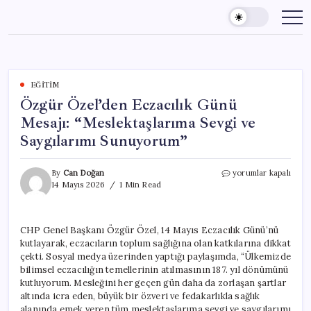
Skip
to
content
EĞITIM
Özgür Özel’den Eczacılık Günü
Mesajı: “Meslektaşlarıma Sevgi ve
Saygılarımı Sunuyorum”
Özgür
By
Can Doğan
yorumlar kapalı
Özel’den
14 Mayıs 2026
1 Min Read
Eczacılık
Günü
Mesajı:
CHP Genel Başkanı Özgür Özel, 14 Mayıs Eczacılık Günü’nü
“Meslektaşlarıma
kutlayarak, eczacıların toplum sağlığına olan katkılarına dikkat
Sevgi
ve
çekti. Sosyal medya üzerinden yaptığı paylaşımda, “Ülkemizde
Saygılarımı
bilimsel eczacılığın temellerinin atılmasının 187. yıl dönümünü
Sunuyorum”
kutluyorum. Mesleğini her geçen gün daha da zorlaşan şartlar
için
altında icra eden, büyük bir özveri ve fedakarlıkla sağlık
alanında emek veren tüm meslektaşlarıma sevgi ve saygılarımı