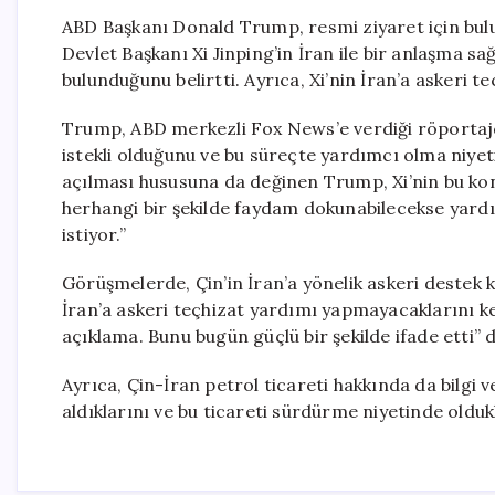
ABD Başkanı Donald Trump, resmi ziyaret için bulu
Devlet Başkanı Xi Jinping’in İran ile bir anlaşma s
bulunduğunu belirtti. Ayrıca, Xi’nin İran’a askeri te
Trump, ABD merkezli Fox News’e verdiği röportajda,
istekli olduğunu ve bu süreçte yardımcı olma niye
açılması hususuna da değinen Trump, Xi’nin bu kon
herhangi bir şekilde faydam dokunabilecekse yard
istiyor.”
Görüşmelerde, Çin’in İran’a yönelik askeri destek
İran’a askeri teçhizat yardımı yapmayacaklarını kes
açıklama. Bunu bugün güçlü bir şekilde ifade etti” d
Ayrıca, Çin-İran petrol ticareti hakkında da bilgi
aldıklarını ve bu ticareti sürdürme niyetinde oldukla