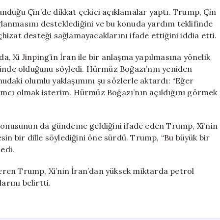
İran’a
nduğu Çin’de dikkat çekici açıklamalar yaptı. Trump, Çin
Askeri
ağlanmasını desteklediğini ve bu konuda yardım teklifinde
Destek
çhizat desteği sağlamayacaklarını ifade ettiğini iddia etti.
Vermeyecek”
için
 Xi Jinping’in İran ile bir anlaşma yapılmasına yönelik
tinde olduğunu söyledi. Hürmüz Boğazı’nın yeniden
udaki olumlu yaklaşımını şu sözlerle aktardı: “Eğer
ımcı olmak isterim. Hürmüz Boğazı’nın açıldığını görmek
 konusunun da gündeme geldiğini ifade eden Trump, Xi’nin
in bir dille söylediğini öne sürdü. Trump, “Bu büyük bir
edi.
 veren Trump, Xi’nin İran’dan yüksek miktarda petrol
rını belirtti.