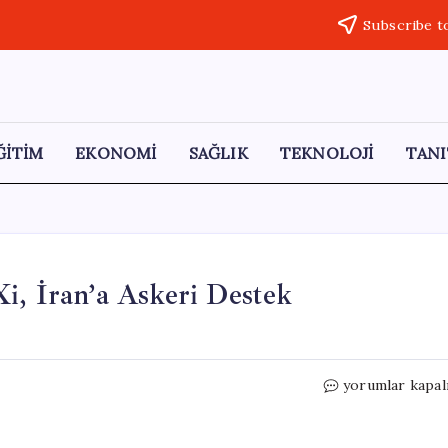
Subscribe t
ĞİTİM
EKONOMİ
SAĞLIK
TEKNOLOJİ
TANI
i, İran’a Askeri Destek
Trump’tan
yorumlar kapal
Çarpıcı
Açıklama:
“Xi,