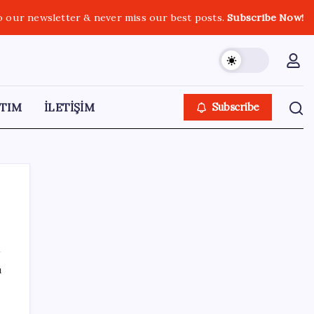
o our newsletter & never miss our best posts.
Subscribe Now!
TIM
İLETİŞİM
Subscribe
SON YAZILAR
ı
Özgür Özel’den açlık grevindeki şehit
aileleri ve gazilere destek: ‘Hakkınız