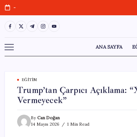
Skip
-
to
content
https://www.facebook.com/
https://twitter.com/
https://t.me/
https://www.instagram.com/
https://youtube.com/
ANA SAYFA
E
EĞITIM
Trump’tan Çarpıcı Açıklama: “X
Vermeyecek”
By
Can Doğan
14 Mayıs 2026
1 Min Read